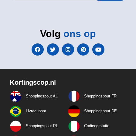
Volg
ons op
Kortingscop.nl
Shoppingspout AU
Shoppingspout FR
Livrecupom
Shoppingspout DE
Shoppingspout PL
Codicegratuito