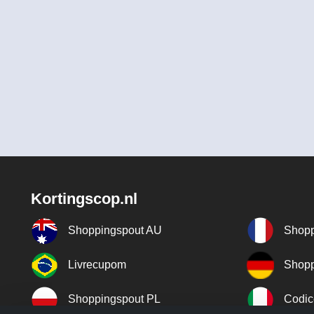
Kortingscop.nl
Shoppingspout AU
Shopp
Livrecupom
Shopp
Shoppingspout PL
Codic