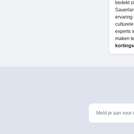
bedekt z
Sauerlan
ervaring
culturel
experts 
maken te
korting