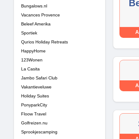
Be
Bungalows.nl
Vacances Provence
Beleef Amerika
A
Sportiek
Qurios Holiday Retreats
HappyHome
123Wonen
La Casita
Jambo Safari Club
A
Vakantieveluwe
Holiday Suites
PonyparkCity
Floow Travel
Golfreizen.nu
Sprookjescamping
A