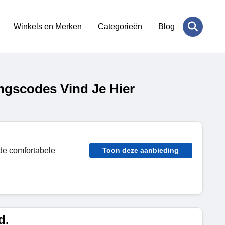
Winkels en Merken
Categorieën
Blog
ngscodes Vind Je Hier
de comfortabele
Toon deze aanbieding
d.