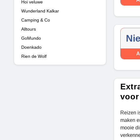
Hoi veluwe
Wunderland Kalkar
Camping & Co
Alltours
Ni
GoMundo
Doenkado
A
Rien de Wolf
Extr
voor
Reizen is
maken en 
mooie di
verkenne