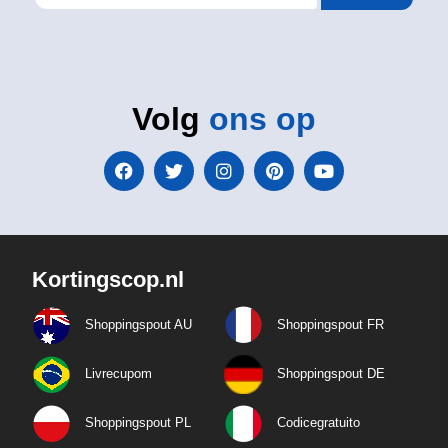
Volg
ons op
Kortingscop.nl
Shoppingspout AU
Shoppingspout FR
Livrecupom
Shoppingspout DE
Shoppingspout PL
Codicegratuito