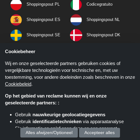
Shoppingspout PL
Codicegratuito
Shoppingspout ES
Shoppingspout NL
Shoppingspout SE
Shoppingspout DK
Cookiebeheer
Over ons
Wij en onze geselecteerde partners gebruiken cookies of
Privacybeleid
vergelijkbare technologieën voor technische en, met uw
toestemming, voor andere doeleinden zoals beschreven in onze
Algemene Voorwaarden
Cookiebeleid
.
Mobiele apps
Op het gebied van reclame kunnen wij en onze
geselecteerde partners: :
Haal Kortingscop app op je telefoon helemaal gratis!
Gebruik
nauwkeurige geolocatiegegevens
Gebruik
identificatietechnieken
via apparaatanalyse
Sla informatie op en/of open deze op een apparaat
Alles afwijzen/Optioneel
Accepteer alles