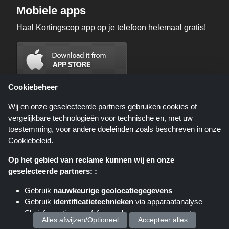
Mobiele apps
Haal Kortingscop app op je telefoon helemaal gratis!
Cookiebeheer
Wij en onze geselecteerde partners gebruiken cookies of
vergelijkbare technologieën voor technische en, met uw
toestemming, voor andere doeleinden zoals beschreven in onze
Cookiebeleid
.
Op het gebied van reclame kunnen wij en onze
geselecteerde partners: :
Kortingscop.nl is een website die u deals, kortingen en kortingscodes biedt;
deze deals of aanbiedingen worden beschikbaar gesteld door verschillende
Gebruik
nauwkeurige geolocatiegegevens
affiliate netwerken. Kortingscop.nl of zijn medewerkers maken geen deel uit
Gebruik
identificatietechnieken
via apparaatanalyse
van het bestelproces wanneer u een bestelling plaatst via deze links, zij
ontvangen enkel een commissie via deze links/deals.
Sla informatie op en/of open deze op een apparaat
Copyright © 2025 Kortingscop. Alle rechten voorbehouden.
Alles afwijzen/Optioneel
Accepteer alles