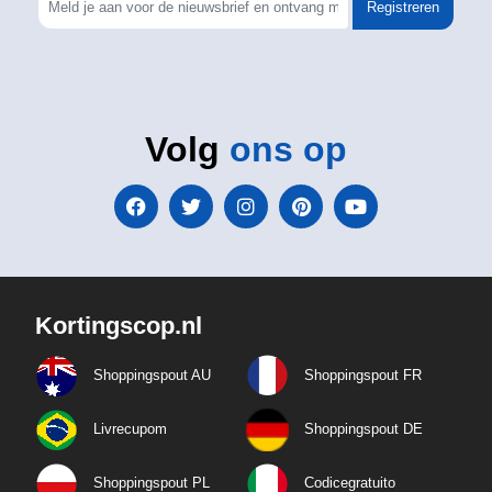
Registreren
Volg
ons op
Kortingscop.nl
Shoppingspout AU
Shoppingspout FR
Livrecupom
Shoppingspout DE
Shoppingspout PL
Codicegratuito