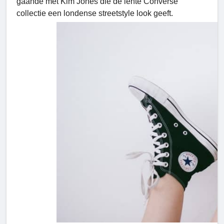
gaande met Kim Jones die de lente Converse
collectie een londense streetstyle look geeft.