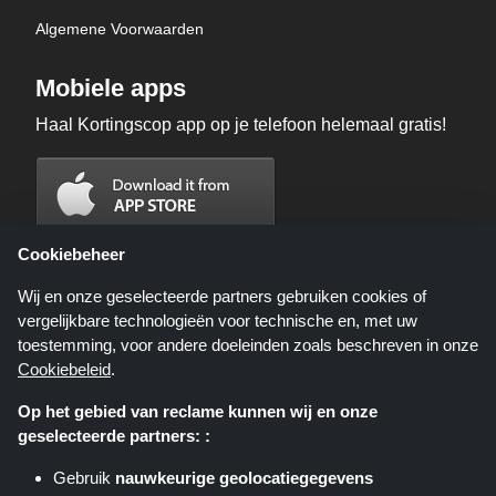
Algemene Voorwaarden
Mobiele apps
Haal Kortingscop app op je telefoon helemaal gratis!
Cookiebeheer
Wij en onze geselecteerde partners gebruiken cookies of
vergelijkbare technologieën voor technische en, met uw
toestemming, voor andere doeleinden zoals beschreven in onze
Cookiebeleid
.
Op het gebied van reclame kunnen wij en onze
geselecteerde partners: :
Kortingscop.nl is een website die u deals, kortingen en kortingscodes biedt;
deze deals of aanbiedingen worden beschikbaar gesteld door verschillende
Gebruik
nauwkeurige geolocatiegegevens
affiliate netwerken. Kortingscop.nl of zijn medewerkers maken geen deel uit