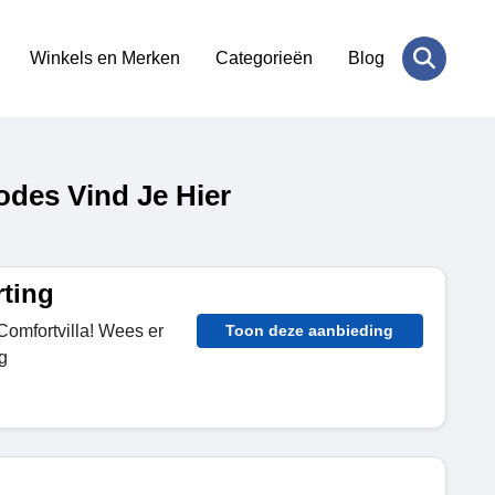
Winkels en Merken
Categorieën
Blog
odes Vind Je Hier
rting
Comfortvilla! Wees er
Toon deze aanbieding
g