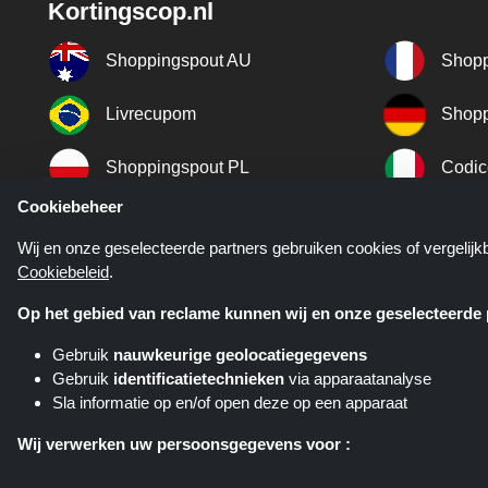
Kortingscop.nl
Shoppingspout AU
Shopp
Livrecupom
Shopp
Shoppingspout PL
Codic
Cookiebeheer
Shoppingspout ES
Shopp
Wij en onze geselecteerde partners gebruiken cookies of vergelij
Cookiebeleid
.
Shoppingspout SE
Shopp
Op het gebied van reclame kunnen wij en onze geselecteerde p
Gebruik
nauwkeurige geolocatiegegevens
Gebruik
identificatietechnieken
via apparaatanalyse
Sla informatie op en/of open deze op een apparaat
Kortingscop.nl is een website di
verschillende affiliate netwerken. K
Wij verwerken uw persoonsgegevens voor :
Gepersonaliseerde advertenties en content aanbieden