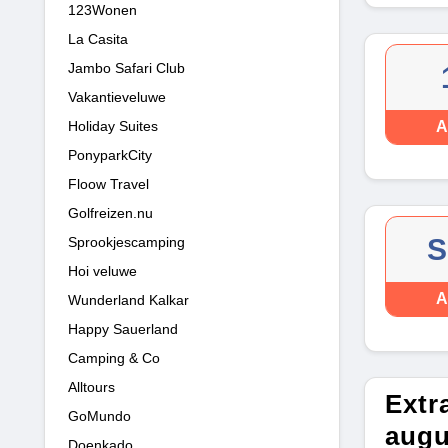
123Wonen
La Casita
Jambo Safari Club
Vakantieveluwe
Holiday Suites
A
PonyparkCity
Floow Travel
Golfreizen.nu
S
Sprookjescamping
Hoi veluwe
A
Wunderland Kalkar
Happy Sauerland
Camping & Co
Alltours
Extr
GoMundo
augu
Doenkado