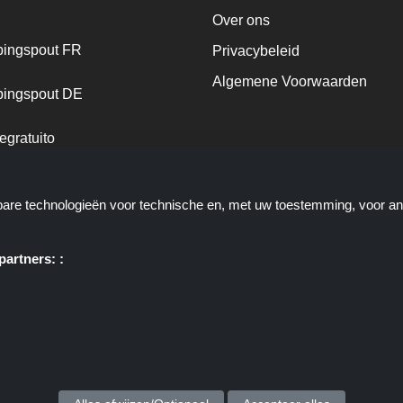
Over ons
ingspout FR
Privacybeleid
Algemene Voorwaarden
ingspout DE
egratuito
ingspout NL
kbare technologieën voor technische en, met uw toestemming, voor a
ingspout DK
artners: :
e u deals, kortingen en kortingscodes biedt; deze deals of aanbiedinge
ortingscop.nl of zijn medewerkers maken geen deel uit van het bestelpr
via deze links, zij ontvangen enkel een commissie via deze links/deals.
Copyright © 2025 Kortingscop. Alle rechten voorbehouden.