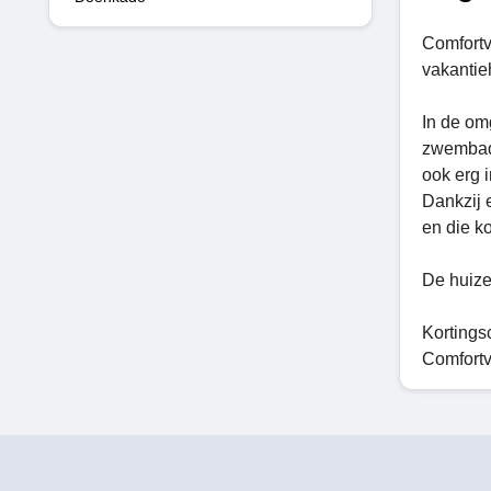
Comfortv
vakantie
In de om
zwembad,
ook erg 
Dankzij e
en die k
De huize
Kortings
Comfortvi