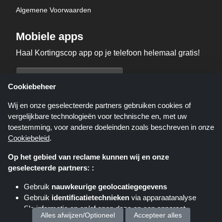
Algemene Voorwaarden
Mobiele apps
Haal Kortingscop app op je telefoon helemaal gratis!
Cookiebeheer
Wij en onze geselecteerde partners gebruiken cookies of
vergelijkbare technologieën voor technische en, met uw
toestemming, voor andere doeleinden zoals beschreven in onze
Cookiebeleid
.
Op het gebied van reclame kunnen wij en onze
geselecteerde partners: :
Kortingscop.nl is een website die u deals, kortingen en kortingscodes biedt;
deze deals of aanbiedingen worden beschikbaar gesteld door verschillende
Gebruik
nauwkeurige geolocatiegegevens
affiliate netwerken. Kortingscop.nl of zijn medewerkers maken geen deel uit
Gebruik
identificatietechnieken
via apparaatanalyse
van het bestelproces wanneer u een bestelling plaatst via deze links, zij
ontvangen enkel een commissie via deze links/deals.
Sla informatie op en/of open deze op een apparaat
Copyright © 2025 Kortingscop. Alle rechten voorbehouden.
Alles afwijzen/Optioneel
Accepteer alles