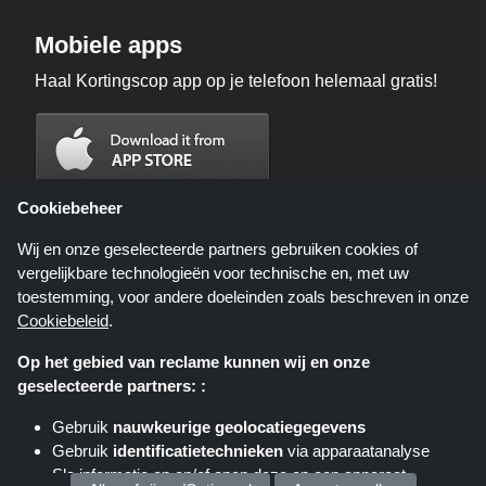
Mobiele apps
Haal Kortingscop app op je telefoon helemaal gratis!
Cookiebeheer
Wij en onze geselecteerde partners gebruiken cookies of
vergelijkbare technologieën voor technische en, met uw
toestemming, voor andere doeleinden zoals beschreven in onze
Cookiebeleid
.
Op het gebied van reclame kunnen wij en onze
geselecteerde partners: :
Kortingscop.nl is een website die u deals, kortingen en kortingscodes biedt;
deze deals of aanbiedingen worden beschikbaar gesteld door verschillende
Gebruik
nauwkeurige geolocatiegegevens
affiliate netwerken. Kortingscop.nl of zijn medewerkers maken geen deel uit
Gebruik
identificatietechnieken
via apparaatanalyse
van het bestelproces wanneer u een bestelling plaatst via deze links, zij
ontvangen enkel een commissie via deze links/deals.
Sla informatie op en/of open deze op een apparaat
Copyright © 2025 Kortingscop. Alle rechten voorbehouden.