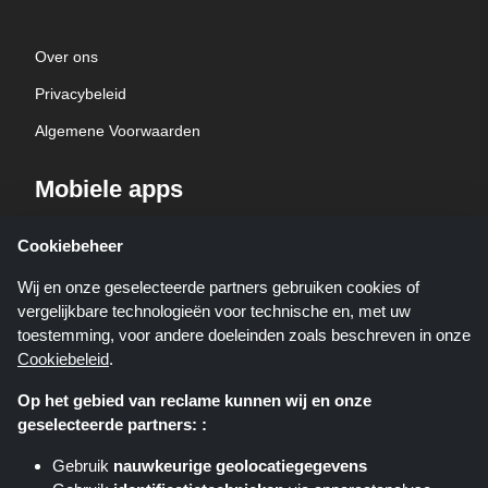
Over ons
Privacybeleid
Algemene Voorwaarden
Mobiele apps
Haal Kortingscop app op je telefoon helemaal gratis!
Cookiebeheer
Wij en onze geselecteerde partners gebruiken cookies of
vergelijkbare technologieën voor technische en, met uw
toestemming, voor andere doeleinden zoals beschreven in onze
Cookiebeleid
.
Op het gebied van reclame kunnen wij en onze
geselecteerde partners: :
Kortingscop.nl is een website die u deals, kortingen en kortingscodes biedt;
deze deals of aanbiedingen worden beschikbaar gesteld door verschillende
Gebruik
nauwkeurige geolocatiegegevens
affiliate netwerken. Kortingscop.nl of zijn medewerkers maken geen deel uit