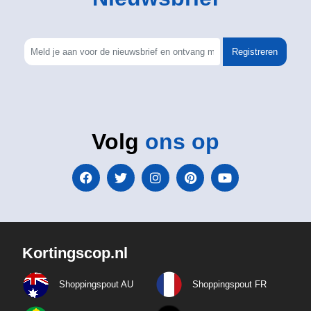
Registreren
Volg
ons op
Kortingscop.nl
Shoppingspout AU
Shoppingspout FR