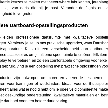
ekerde keuzes te maken met betrouwbare fabrikanten, jarenlange
n stijl van darts die bij je past. Verander de flights en
igheid te vergroten.
ete Dartboard-opstellingsproducten
 eigen professionele dartsruimte met kwalitatieve opstell
en. Vernieuw je setup met praktische upgrades, want Dartshop
rtsapparatuur. Kies uit een verscheidenheid aan dartborde
nce-accessoires om je ultieme speelruimte te creëren. Elk item 
lay te verbeteren en zo een comfortabele omgeving voor elke 
g gebruik, vind je een opstelling met praktische oplossingen v
ducten zijn ontworpen om muren en vloeren te beschermen, gel
ren voor trainingen of wedstrijden. Ideaal voor de thuisspele
e heeft alles wat je nodig hebt om je speelveld compleet te mak
et deskundige ondersteuning, kwalitatieve materialen en be
je dartbord voor een betere dartervaring.