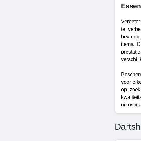
Essen
Verbeter
te verbe
bevredig
items. D
prestati
verschil
Bescherm
voor elke
op zoek 
kwalitei
uitrustin
Darts