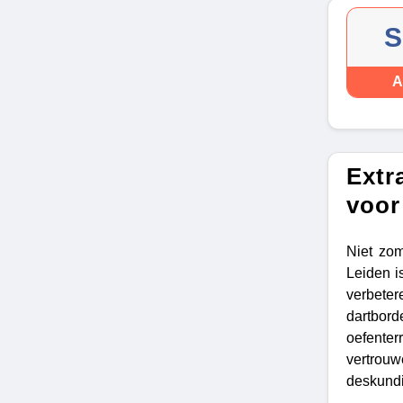
S
A
Extr
voor
Niet zo
Leiden i
verbeter
dartbord
oefenterr
vertrouw
deskundi