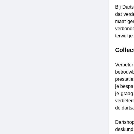
Bij Dart
dat verd
maat gem
verbonde
terwijl 
Collec
Verbete
betrouwb
prestatie
je bespar
je graag
verbeter
de darts
Dartshop
deskundi