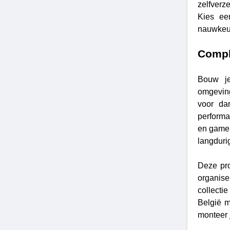
zelfverz
Kies ee
nauwkeur
Compl
Bouw je
omgeving
voor da
performa
en gamep
langduri
Deze pro
organise
collecti
België m
monteer 