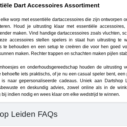
tiële Dart Accessoires Assortiment
 elke worp met essentiële dartaccessoires die zijn ontworpen o
teren. Houd je uitrusting klaar met essentiële accessoires,
ender maken. Vind handige dartaccessoires zoals vluchten, 
eze accessoires stellen spelers in staat hun uitrusting te 
es te behouden en een setup te creëren die voor hen goed voel
 kunnen maken. Rechter trappen en schachten maken pijlen stab
hoesjes en onderhoudsgereedschap houden de uitrusting veil
 behoefte iets praktischs, of je nu een casual speler bent, een 
is naar gepersonaliseerde cadeaus. Uniek aan Dartshop Lei
tsbewuste en deskundig advies, zowel online als in de winke
g bij indien nodig en wees klaar om elke wedstrijd te winnen.
hop Leiden FAQs