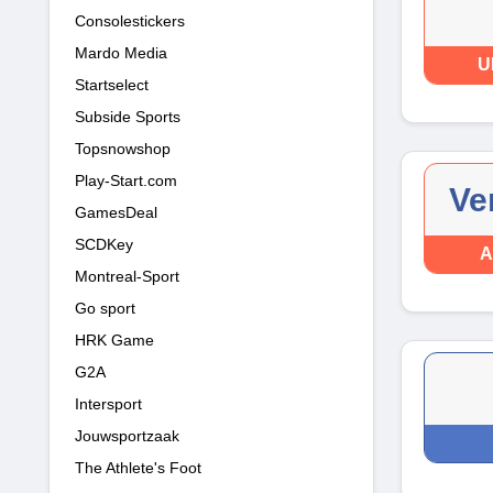
Consolestickers
Mardo Media
U
Startselect
Subside Sports
Topsnowshop
Play-Start.com
Ve
GamesDeal
SCDKey
A
Montreal-Sport
Go sport
HRK Game
G2A
Intersport
Jouwsportzaak
The Athlete's Foot