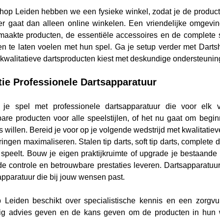
shop Leiden hebben we een fysieke winkel, zodat je de product
er gaat dan alleen online winkelen. Een vriendelijke omgevin
aakte producten, de essentiële accessoires en de complete 
n te laten voelen met hun spel. Ga je setup verder met Darts
je kwalitatieve dartsproducten kiest met deskundige ondersteunin
tie Professionele Dartsapparatuur
r je spel met professionele dartsapparatuur die voor elk 
are producten voor alle speelstijlen, of het nu gaat om begin
s willen. Bereid je voor op je volgende wedstrijd met kwalitatie
ingen maximaliseren. Stalen tip darts, soft tip darts, complete d
 speelt. Bouw je eigen praktijkruimte of upgrade je bestaande
de controle en betrouwbare prestaties leveren. Dartsapparatuur 
apparatuur die bij jouw wensen past.
 Leiden beschikt over specialistische kennis en een zorgvu
g advies geven en de kans geven om de producten in hun win