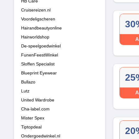
HB Care
Cruisereizen.nl
Voordeligscheren
30
Hairandbeautyonline
Hairworldshop
A
De-speelgoedwinkel
FunenFeestWinkel
Sloffen Specialist
Blueprint Eyewear
25
Bullazo
Lutz
A
United Wardrobe
Cha-label.com
Mister Spex
Tiptopdeal
20
Ondergoedwinkel.nl