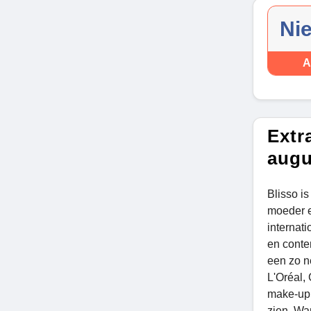
Ni
A
Extr
augu
Blisso i
moeder e
internat
en conte
een zo n
L'Oréal,
make-up 
zien. Wa