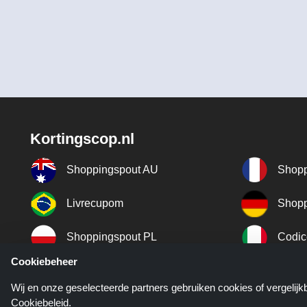
Kortingscop.nl
Shoppingspout AU
Shopp
Livrecupom
Shopp
Shoppingspout PL
Codic
Cookiebeheer
Shoppingspout ES
Shopp
Wij en onze geselecteerde partners gebruiken cookies of vergelij
Cookiebeleid
.
Shoppingspout SE
Shopp