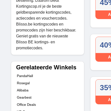
bestelling. Daarom biedt
45
Kortingscop.nl je de beste
geldbesparende kortingscodes,
A
actiecodes en vouchercodes.
Blisso.be kortingscodes en
promocodes zijn hier beschikbaar.
Geniet gratis van de nieuwste
Blisso BE kortings- en
40
promotiecodes.
A
Gerelateerde Winkels
PandaHall
Rosegal
35
Alibaba
Gearbest
A
Office Deals