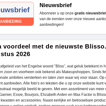
Nieuwsbrief
euwsbrief
Abonneer u op onze
gratis nieuwsbrie
van de eersten over onze nieuwe aank
ANBIEDING
aanbiedingen!
a voordeel met de nieuwste Blisso
stus 2026
s afgeleid van het Engelse woord "Bliss", wat geluk betekent in 
n zoon en voorheen ook bekend als Makeupshoppen. Sinds feb
ionale ambities versterken en laten zien waar wij voor staan. Op
nt aanbieden. Alle foto's en teksten die u op onze website kunt 
eutraal mogelijk beeld te geven. Met een assortiment van meer
 Garnier, Essie, Bourjois, Elizabeth Arden en Max Factor is Blis
kwasten en accessoires. Naast eerlijke en betrouwbare productin
nneer u online winkelt, zoeken mensen vaak naar kortingscode