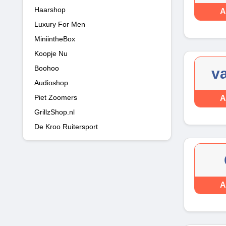
Haarshop
A
Luxury For Men
MiniintheBox
Koopje Nu
Boohoo
v
Audioshop
Piet Zoomers
A
GrillzShop.nl
De Kroo Ruitersport
A