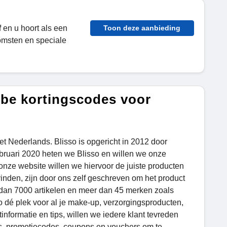
f
en u hoort als een
Toon deze aanbieding
omsten en speciale
.be kortingscodes voor
het Nederlands. Blisso is opgericht in 2012 door
ruari 2020 heten we Blisso en willen we onze
 onze website willen we hiervoor de juiste producten
vinden, zijn door ons zelf geschreven om het product
 dan 7000 artikelen en meer dan 45 merken zoals
so dé plek voor al je make-up, verzorgingsproducten,
formatie en tips, willen we iedere klant tevreden
s, promotiecodes, coupons en vouchers om te