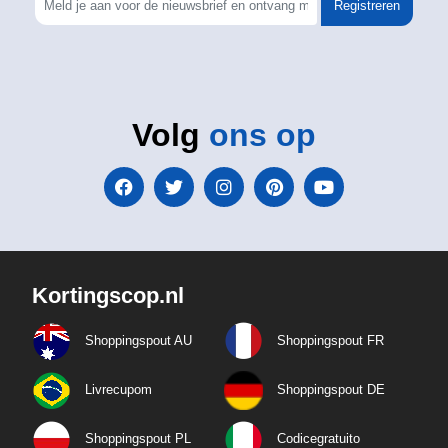
Registreren
Volg
ons op
Kortingscop.nl
Shoppingspout AU
Shoppingspout FR
Livrecupom
Shoppingspout DE
Shoppingspout PL
Codicegratuito