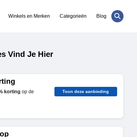
Winkels en Merken
Categorieën
Blog
s Vind Je Hier
rting
% korting
op de
Toon deze aanbieding
oop