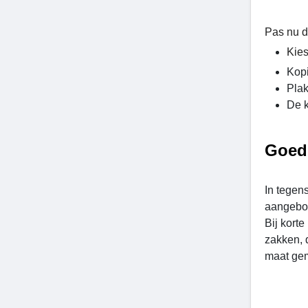
Pas nu d
Kies
Kopi
Plak
De k
Goed 
In tegen
aangebod
Bij kort
zakken, 
maat gem