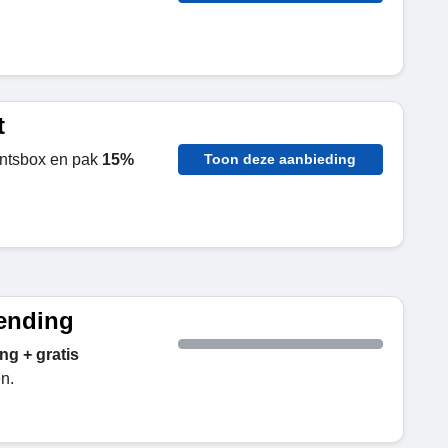
t
ntsbox en pak
15%
Toon deze aanbieding
zending
ng + gratis
n.