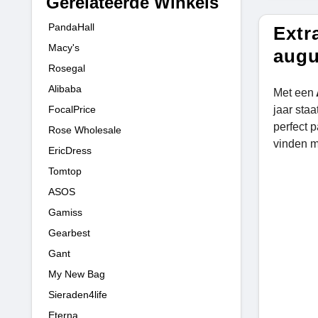
Gerelateerde Winkels
PandaHall
Extr
Macy's
augu
Rosegal
Alibaba
Met een
FocalPrice
jaar sta
perfect 
Rose Wholesale
vinden m
EricDress
Tomtop
ASOS
Gamiss
Gearbest
Gant
My New Bag
Sieraden4life
Eterna