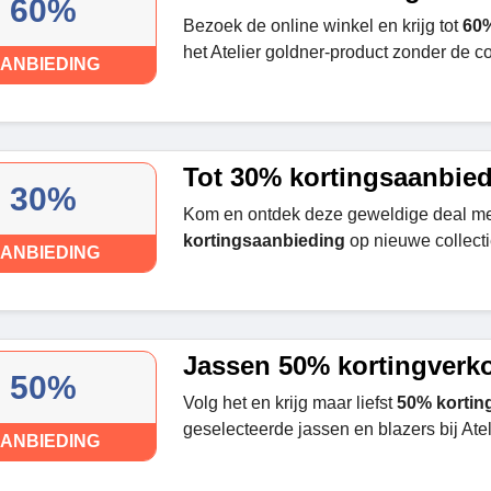
60%
Bezoek de online winkel en krijg tot
60%
het Atelier goldner-product zonder de c
ANBIEDING
Tot 30% kortingsaanbie
30%
Kom en ontdek deze geweldige deal met 
kortingsaanbieding
op nieuwe collecti
ANBIEDING
Jassen 50% kortingverk
50%
Volg het en krijg maar liefst
50% kortin
geselecteerde jassen en blazers bij Atel
ANBIEDING