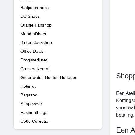
Badjasparadijs
DC Shoes
Oranje Fanshop
MandmDirect
Birkenstockshop
Office Deals
Drogisterij.net
Cruisereizen.nl
Shopp
Greenwatch Houten Horloges
Hot&Tot
Een Atel
Bagazoo
Kortings
Shapewear
voor uw 
Fashionthings
betaling.
Co88 Collection
Een A