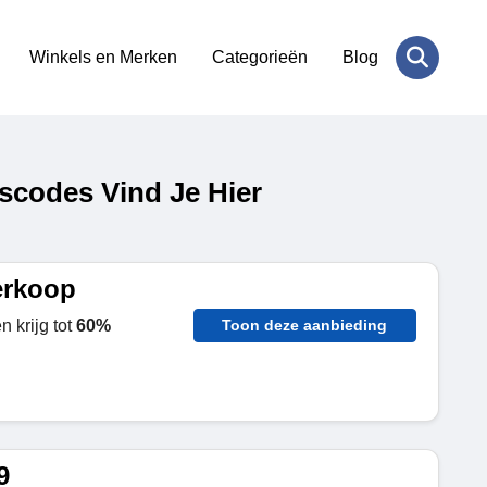
Winkels en Merken
Categorieën
Blog
scodes Vind Je Hier
erkoop
 krijg tot
60%
Toon deze aanbieding
9