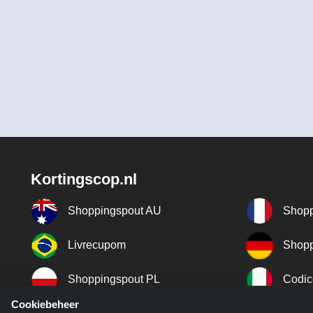
Kortingscop.nl
Shoppingspout AU
Shopp
Livrecupom
Shopp
Shoppingspout PL
Codic
Cookiebeheer