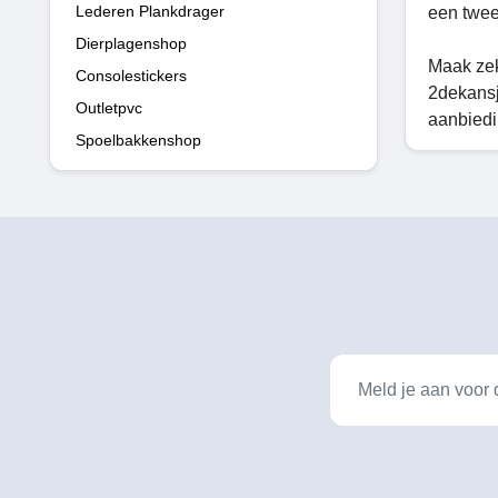
Lederen Plankdrager
een twee
Dierplagenshop
Maak zek
Consolestickers
2dekansj
Outletpvc
aanbiedi
Spoelbakkenshop