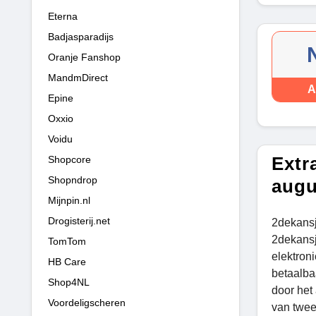
Eterna
Badjasparadijs
Oranje Fanshop
MandmDirect
A
Epine
Oxxio
Voidu
Extr
Shopcore
Shopndrop
augu
Mijnpin.nl
Drogisterij.net
2dekansj
2dekansj
TomTom
elektron
HB Care
betaalba
Shop4NL
door het
Voordeligscheren
van twee