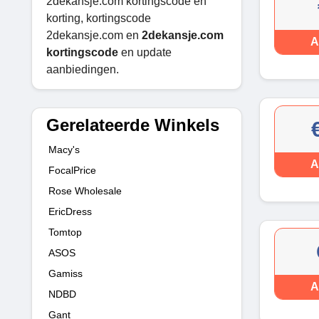
2dekansje.com kortingscode en
korting, kortingscode
2dekansje.com en
2dekansje.com
A
kortingscode
en update
aanbiedingen.
Gerelateerde Winkels
Macy's
A
FocalPrice
Rose Wholesale
EricDress
Tomtop
ASOS
Gamiss
A
NDBD
Gant