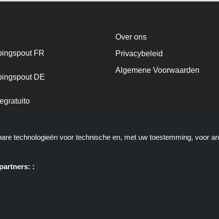
Over ons
ingspout FR
Privacybeleid
Algemene Voorwaarden
ingspout DE
egratuito
ingspout NL
kbare technologieën voor technische en, met uw toestemming, voor a
ingspout DK
artners: :
e u deals, kortingen en kortingscodes biedt; deze deals of aanbiedinge