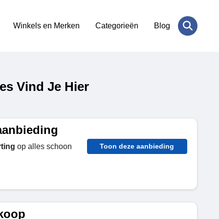
Winkels en Merken
Categorieën
Blog
s Vind Je Hier
aanbieding
ting
op alles schoon
Toon deze aanbieding
rkoop