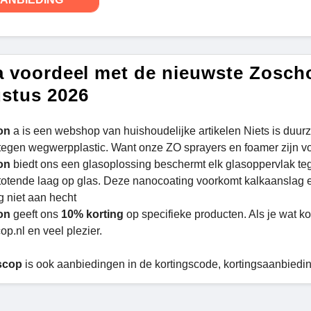
a voordeel met de nieuwste Zosch
stus 2026
on
a is een webshop van huishoudelijke artikelen Niets is duur
egen wegwerpplastic. Want onze ZO sprayers en foamer zijn voor a
on
biedt ons een glasoplossing beschermt elk glasoppervlak teg
totende laag op glas. Deze nanocoating voorkomt kalkaanslag e
g niet aan hecht
on
geeft ons
10% korting
op specifieke producten. Als je wat ko
op.nl en veel plezier.
scop
is ook aanbiedingen in de kortingscode, kortingsaanbiedi