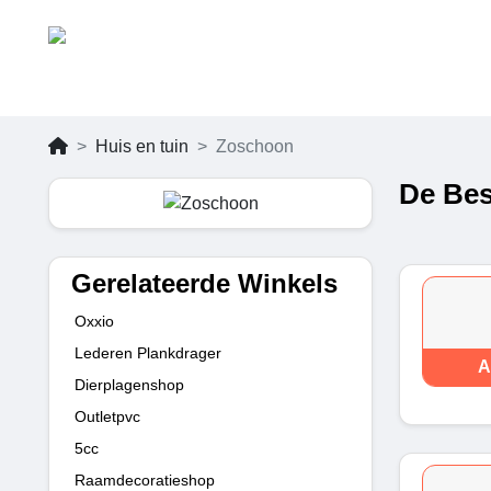
Huis en tuin
Zoschoon
De Bes
Gerelateerde Winkels
Oxxio
Lederen Plankdrager
A
Dierplagenshop
Outletpvc
5cc
Raamdecoratieshop