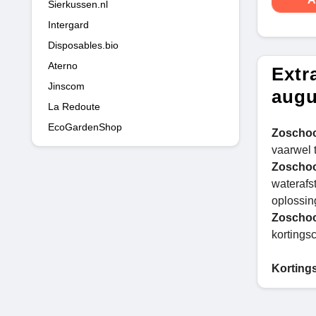
Sierkussen.nl
Intergard
Disposables.bio
Aterno
Extr
Jinscom
augu
La Redoute
EcoGardenShop
Zoscho
vaarwel t
Zoscho
waterafs
oplossin
Zoscho
kortingsc
Korting