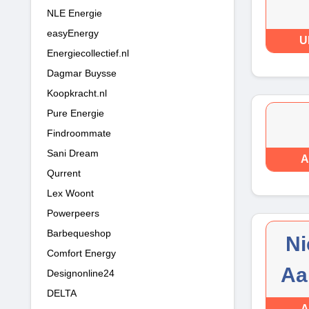
NLE Energie
easyEnergy
U
Energiecollectief.nl
Dagmar Buysse
Koopkracht.nl
Pure Energie
Findroommate
Sani Dream
A
Qurrent
Lex Woont
Powerpeers
Barbequeshop
Ni
Comfort Energy
Aa
Designonline24
DELTA
A