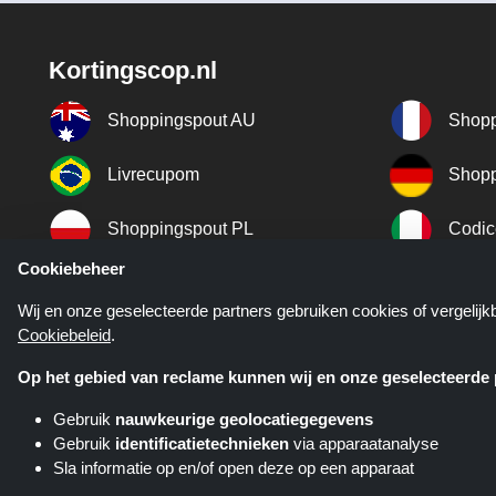
Kortingscop.nl
Shoppingspout AU
Shopp
Livrecupom
Shopp
Shoppingspout PL
Codic
Cookiebeheer
Shoppingspout ES
Shopp
Wij en onze geselecteerde partners gebruiken cookies of vergelij
Cookiebeleid
.
Shoppingspout SE
Shopp
Op het gebied van reclame kunnen wij en onze geselecteerde p
Gebruik
nauwkeurige geolocatiegegevens
Gebruik
identificatietechnieken
via apparaatanalyse
Sla informatie op en/of open deze op een apparaat
Kortingscop.nl is een website di