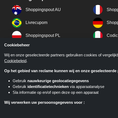
Shoppingspout AU
Shopp
Livrecupom
Shopp
Shoppingspout PL
Codic
Cookiebeheer
Shoppingspout ES
Shopp
Wij en onze geselecteerde partners gebruiken cookies of vergelij
Cookiebeleid
.
Shoppingspout SE
Shopp
Op het gebied van reclame kunnen wij en onze geselecteerde p
Gebruik
nauwkeurige geolocatiegegevens
Gebruik
identificatietechnieken
via apparaatanalyse
Sla informatie op en/of open deze op een apparaat
Kortingscop.nl is een website di
verschillende affiliate netwerken. K
Wij verwerken uw persoonsgegevens voor :
Gepersonaliseerde advertenties en content aanbieden