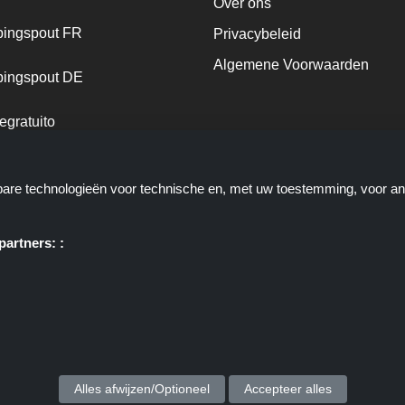
Over ons
ingspout FR
Privacybeleid
Algemene Voorwaarden
ingspout DE
egratuito
ingspout NL
kbare technologieën voor technische en, met uw toestemming, voor a
ingspout DK
artners: :
e u deals, kortingen en kortingscodes biedt; deze deals of aanbiedinge
ortingscop.nl of zijn medewerkers maken geen deel uit van het bestelpr
via deze links, zij ontvangen enkel een commissie via deze links/deals.
Copyright © 2025 Kortingscop. Alle rechten voorbehouden.
Alles afwijzen/Optioneel
Accepteer alles