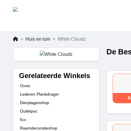
Huis en tuin
White Cloudz
De Bes
Gerelateerde Winkels
Oxxio
Lederen Plankdrager
A
Dierplagenshop
Outletpvc
5cc
Raamdecoratieshop