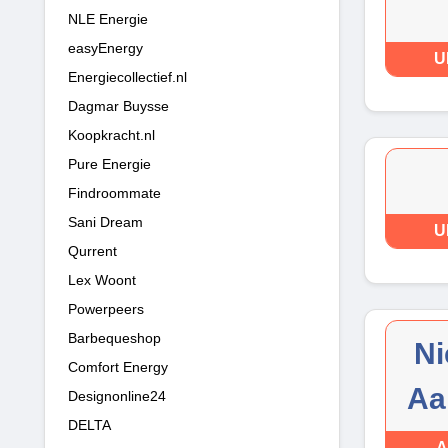
NLE Energie
easyEnergy
U
Energiecollectief.nl
Dagmar Buysse
Koopkracht.nl
Pure Energie
Findroommate
Sani Dream
U
Qurrent
Lex Woont
Powerpeers
Barbequeshop
Ni
Comfort Energy
Aa
Designonline24
DELTA
A