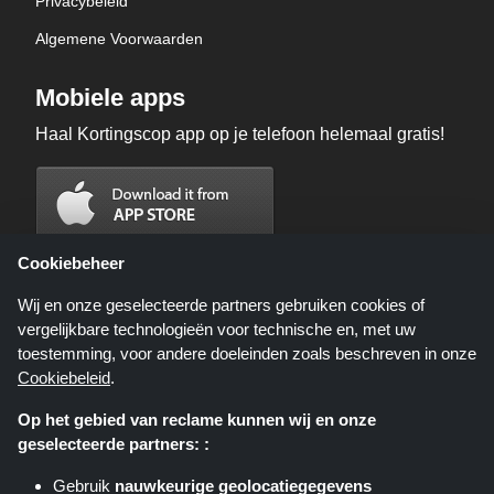
Privacybeleid
Algemene Voorwaarden
Mobiele apps
Haal Kortingscop app op je telefoon helemaal gratis!
Cookiebeheer
Wij en onze geselecteerde partners gebruiken cookies of
vergelijkbare technologieën voor technische en, met uw
toestemming, voor andere doeleinden zoals beschreven in onze
Cookiebeleid
.
Op het gebied van reclame kunnen wij en onze
geselecteerde partners: :
Kortingscop.nl is een website die u deals, kortingen en kortingscodes biedt;
deze deals of aanbiedingen worden beschikbaar gesteld door verschillende
Gebruik
nauwkeurige geolocatiegegevens
affiliate netwerken. Kortingscop.nl of zijn medewerkers maken geen deel uit