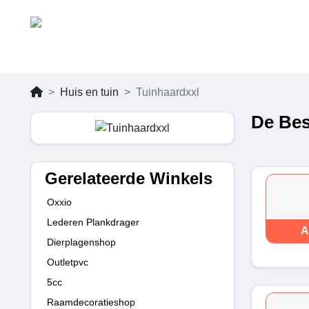
Huis en tuin
Tuinhaardxxl
De Bes
Gerelateerde Winkels
Oxxio
Lederen Plankdrager
A
Dierplagenshop
Outletpvc
5cc
Raamdecoratieshop