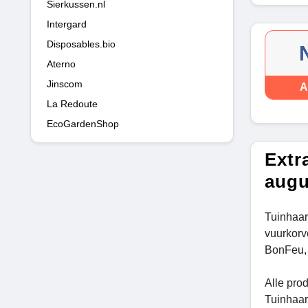
Sierkussen.nl
Intergard
Disposables.bio
Aterno
Jinscom
A
La Redoute
EcoGardenShop
Extr
augu
Tuinhaar
vuurkorv
BonFeu, 
Alle pro
Tuinhaar