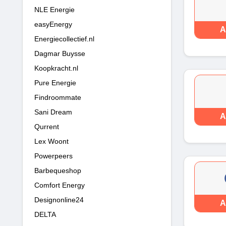
NLE Energie
easyEnergy
A
Energiecollectief.nl
Dagmar Buysse
Koopkracht.nl
Pure Energie
Findroommate
Sani Dream
A
Qurrent
Lex Woont
Powerpeers
Barbequeshop
Comfort Energy
Designonline24
A
DELTA