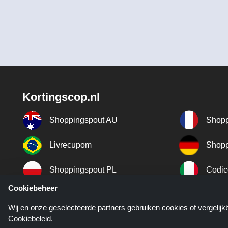
Kortingscop.nl
Shoppingspout AU
Shopp
Livrecupom
Shopp
Shoppingspout PL
Codic
Cookiebeheer
Shoppingspout ES
Shopp
Wij en onze geselecteerde partners gebruiken cookies of vergelij
Cookiebeleid
.
Shoppingspout SE
Shopp