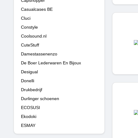
Capshopper
Casualcases BE
Cluci
Constyle
Coolsound.nl
CuteStuff
Damestassenenzo
De Boer Lederwaren En Bijoux
Desigual
Donelli
Drukbedrijf
Durlinger schoenen
ECOSUSI
Ekodoki
ESMAY