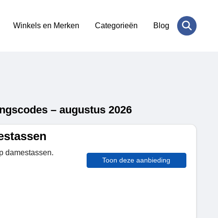
Winkels en Merken
Categorieën
Blog
ingscodes – augustus 2026
estassen
 op damestassen.
Toon deze aanbieding