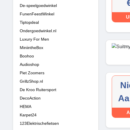
De-speelgoedwinkel
FunenFeestWinkel
U
Tiptopdeal
Ondergoedwinkel.nl
Luxury For Men
MiniintheBox
Boohoo
Audioshop
Piet Zoomers
GrillzShop.nl
Ni
De Kroo Ruitersport
Aa
DecoAction
HEMA
A
Karpet24
123Elektrischefietsen