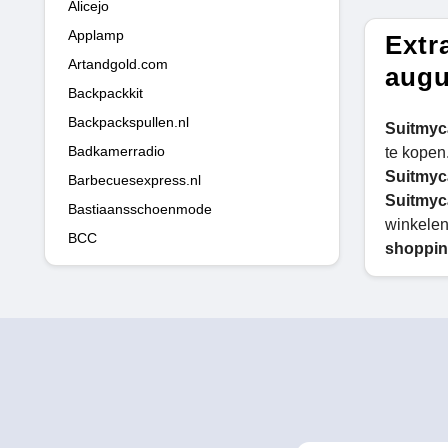
Alicejo
Applamp
Extr
Artandgold.com
augu
Backpackkit
Backpackspullen.nl
Suitmy
Badkamerradio
te kopen
Suitmy
Barbecuesexpress.nl
Suitmy
Bastiaansschoenmode
winkelen
BCC
shoppin