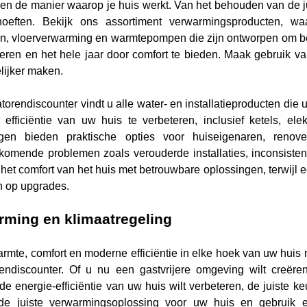
en de manier waarop je huis werkt. Van het behouden van de jui
hoeften. Bekijk ons assortiment verwarmingsproducten, waa
en, vloerverwarming en warmtepompen die zijn ontworpen om betr
teren en het hele jaar door comfort te bieden.
Maak gebruik van
ijker maken.
atorendiscounter vindt u alle water- en installatieproducten die
 efficiëntie van uw huis te verbeteren, inclusief ketels, ele
ngen bieden praktische opties voor huiseigenaren, renov
komende problemen zoals verouderde installaties, inconsist
het comfort van het huis met betrouwbare oplossingen, terwijl 
n op upgrades.
rming en klimaatregeling
rmte, comfort en moderne efficiëntie in elke hoek van uw huis
endiscounter. Of u nu een gastvrijere omgeving wilt creër
e energie-efficiëntie van uw huis wilt verbeteren, de juiste k
de juiste verwarmingsoplossing voor uw huis en gebruik 