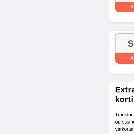
A
S
A
Extr
kort
Transfo
oplossin
verkorte