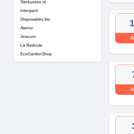
Sierkussen.nl
Intergard
Disposables.bio
Aterno
Jinscom
A
La Redoute
EcoGardenShop
A