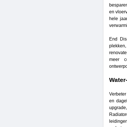
besparen
en vloer
hele jaa
verwarmi
End Dis
plekken,
renovate
meer co
ontwerpo
Water-
Verbeter
en dagel
upgrade,
Radiator
leidinge