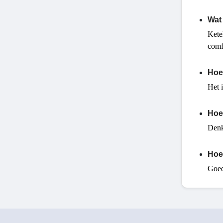
Wat 
Kete
comf
Hoe
Het 
Hoe 
Denk
Hoe
Goed