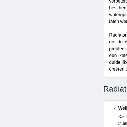
verbeter
bescherm
wateropl
laten we
Radiator
die de w
probleme
een ket
duidelij
creëren d
Radiat
Wel
Radi
in hu