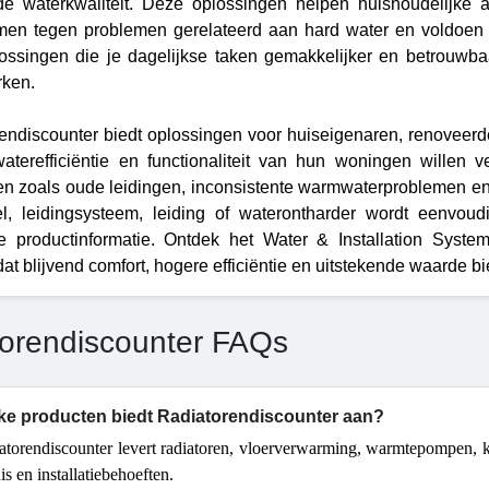
de waterkwaliteit. Deze oplossingen helpen huishoudelijke
en tegen problemen gerelateerd aan hard water en voldoen aa
ossingen die je dagelijkse taken gemakkelijker en betrouw
rken.
endiscounter biedt oplossingen voor huiseigenaren, renoveerde
aterefficiëntie en functionaliteit van hun woningen willen
n zoals oude leidingen, inconsistente warmwaterproblemen en 
el, leidingsysteem, leiding of waterontharder wordt eenvo
ke productinformatie. Ontdek het Water & Installation Syst
at blijvend comfort, hogere efficiëntie en uitstekende waarde bi
orendiscounter FAQs
ke producten biedt Radiatorendiscounter aan?
atorendiscounter levert radiatoren, vloerverwarming, warmtepompen, ke
is en installatiebehoeften.