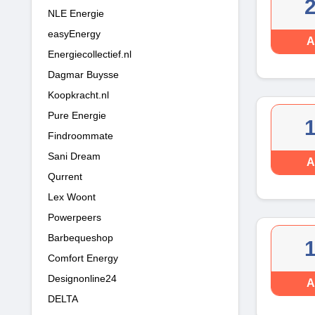
NLE Energie
easyEnergy
A
Energiecollectief.nl
Dagmar Buysse
Koopkracht.nl
Pure Energie
Findroommate
Sani Dream
A
Qurrent
Lex Woont
Powerpeers
Barbequeshop
Comfort Energy
Designonline24
A
DELTA