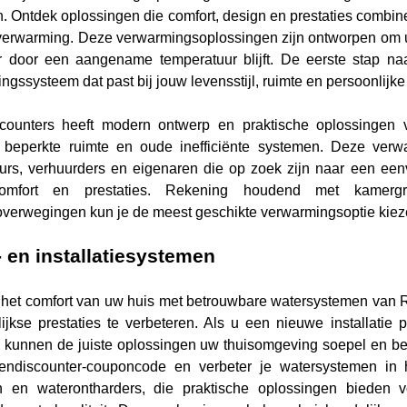
. Ontdek oplossingen die comfort, design en prestaties combine
verwarming. Deze verwarmingsoplossingen zijn ontworpen om u c
r door een aangename temperatuur blijft.
De eerste stap naa
ngssysteem dat past bij jouw levensstijl, ruimte en persoonlijk
counters heeft modern ontwerp en praktische oplossingen 
 beperkte ruimte en oude inefficiënte systemen. Deze verwa
urs, verhuurders en eigenaren die op zoek zijn naar een een
mfort en prestaties. Rekening houdend met kamergroott
verwegingen kun je de meest geschikte verwarmingsoptie kieze
 en installatiesystemen
 het comfort van uw huis met betrouwbare watersystemen van R
ijkse prestaties te verbeteren. Als u een nieuwe installatie
 kunnen de juiste oplossingen uw thuisomgeving soepel en b
endiscounter-couponcode en verbeter je watersystemen in hu
n en waterontharders, die praktische oplossingen bieden v