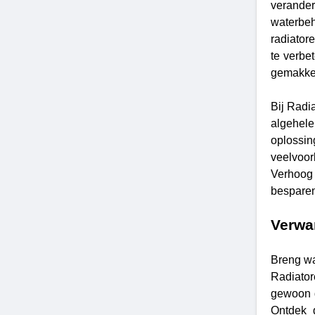
verander
waterbe
radiator
te verbe
gemakkel
Bij Radi
algehele
oplossi
veelvoor
Verhoog 
bespare
Verwa
Breng wa
Radiator
gewoon d
Ontdek 