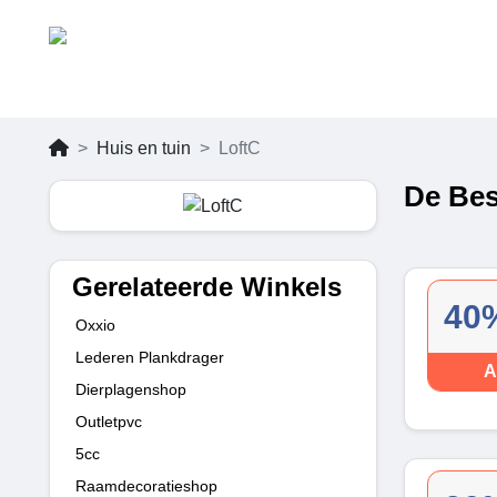
Huis en tuin
LoftC
De Bes
Gerelateerde Winkels
40%
Oxxio
Lederen Plankdrager
A
Dierplagenshop
Outletpvc
5cc
Raamdecoratieshop