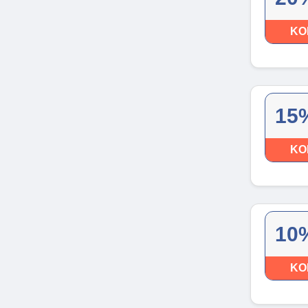
KO
15%
KO
10%
KO