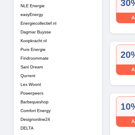
30%
NLE Energie
easyEnergy
A
Energiecollectief.nl
Dagmar Buysse
Koopkracht.nl
Pure Energie
20%
Findroommate
Sani Dream
A
Qurrent
Lex Woont
Powerpeers
Barbequeshop
10%
Comfort Energy
Designonline24
A
DELTA