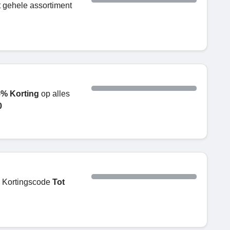
t gehele assortiment
% Korting
op alles
0
e Kortingscode
Tot