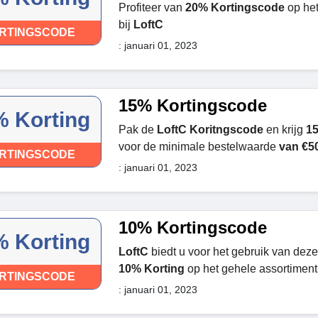
Profiteer van
20% Kortingscode
op he
bij
LoftC
RTINGSCODE
: januari 01, 2023
15% Kortingscode
 Korting
Pak de
LoftC Koritngscode
en krijg
15
voor de minimale bestelwaarde
van €5
RTINGSCODE
: januari 01, 2023
10% Kortingscode
 Korting
LoftC
biedt u voor het gebruik van dez
10% Korting
op het gehele assortiment
RTINGSCODE
: januari 01, 2023