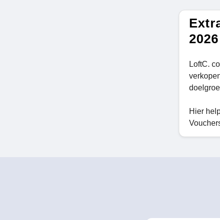
Extr
2026
LoftC. c
verkopen 
doelgroe
Hier hel
Vouchers