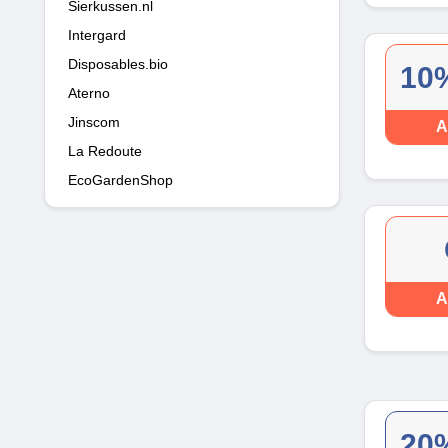
Sierkussen.nl
Intergard
Disposables.bio
10%
Aterno
Jinscom
A
La Redoute
EcoGardenShop
A
20%