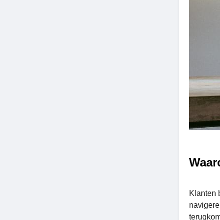
Waaro
Klanten 
navigeren
terugkom