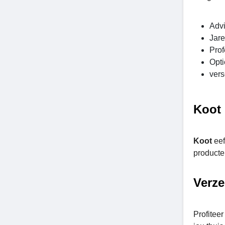
Advi
Jare
Prof
Opti
vers
Koot 
Koot
ee
producte
Verze
Profiteer