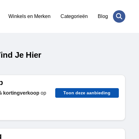
Winkels en Merken
Categorieën
Blog
nd Je Hier
p
 kortingverkoop
op
Toon deze aanbieding
g