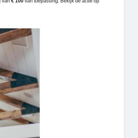
g van
€ 100
van toepassing. Bekijk de actie op