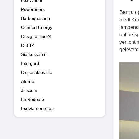
Lex Woont
Powerpeers
Bent u op
Barbequeshop
biedt Ko
lampenco
Comfort Energy
online s
Designonline24
verlicht
DELTA
geleverd
Sierkussen.nl
Intergard
Disposables.bio
Aterno
Jinscom
La Redoute
EcoGardenShop