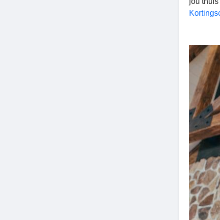
jou thui
Kortings