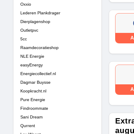
Oxxio
Lederen Plankdrager
Dierplagenshop
Outletpvc
A
5cc
Raamdecoratieshop
NLE Energie
easyEnergy
Energiecollectief.nl
Dagmar Buysse
A
Koopkracht.nl
Pure Energie
Findroommate
Sani Dream
Extr
Qurrent
augu