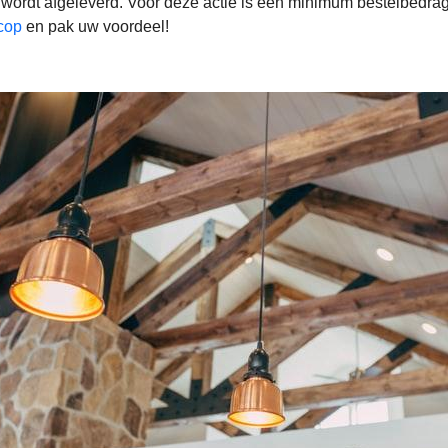
s wordt afgeleverd. Voor deze actie is een minimum bestelbedra
cop
en pak uw voordeel!