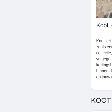
Koot 
Koot zet
zoals ee
collecti
vrijgege
kortings
binnen d
op jouw
KOOT