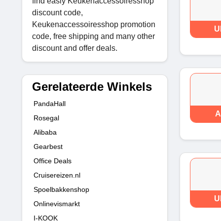
find easly Keukenaccessoiresshop
discount code,
Keukenaccessoiresshop promotion
U
code, free shipping and many other
discount and offer deals.
Gerelateerde Winkels
PandaHall
A
Rosegal
Alibaba
Gearbest
Office Deals
Cruisereizen.nl
Spoelbakkenshop
U
Onlinevismarkt
I-KOOK