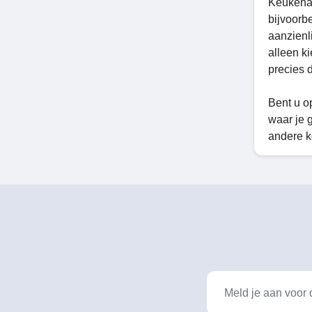
Keukenac
bijvoorb
aanzienl
alleen k
precies 
Bent u o
waar je 
andere k