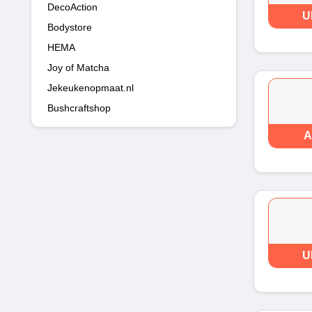
DecoAction
U
Bodystore
HEMA
Joy of Matcha
Jekeukenopmaat.nl
Bushcraftshop
A
U