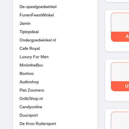
De-speelgoedwinkel
FunenFeestWinkel
Jamin
Tiptopdeal
A
Ondergoedwinkel.nl
Cafe Royal
Luxury For Men
MiniintheBox
Boohoo
Audioshop
U
Piet Zoomers
GrillzShop.nl
Candyonline
Duursport
De Kroo Ruitersport