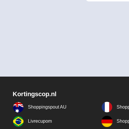
Kortingscop.nl
Shoppingspout AU
Shopp
Livrecupom
Shopp