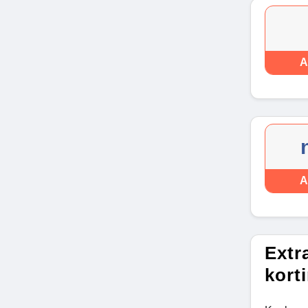
A
A
Extr
kort