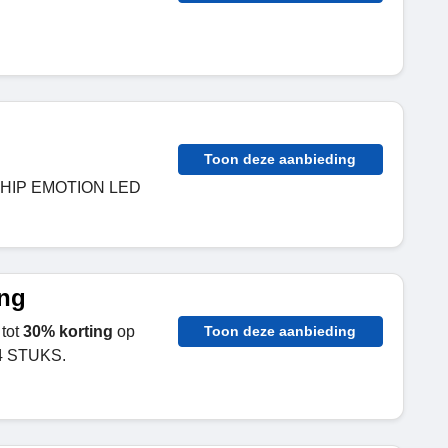
Toon deze aanbieding
HIP EMOTION LED
ing
tot
30% korting
op
Toon deze aanbieding
4 STUKS.