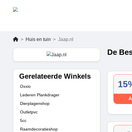
Huis en tuin
Jaap.nl
De Bes
Gerelateerde Winkels
15%
Oxxio
Lederen Plankdrager
A
Dierplagenshop
Outletpvc
5cc
Raamdecoratieshop