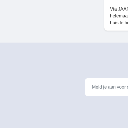
Via JAAP
helemaal
huis te h