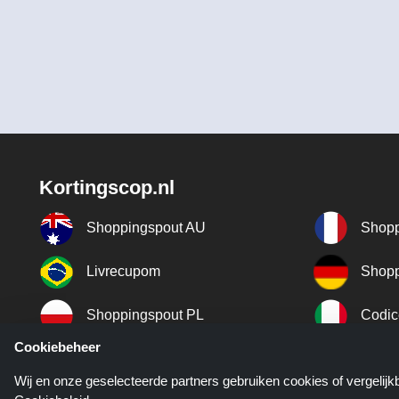
Kortingscop.nl
Shoppingspout AU
Shopp
Livrecupom
Shopp
Shoppingspout PL
Codic
Cookiebeheer
Shoppingspout ES
Shopp
Wij en onze geselecteerde partners gebruiken cookies of vergelij