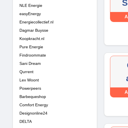
S
NLE Energie
easyEnergy
A
Energiecollectief.nl
Dagmar Buysse
Koopkracht.nl
Pure Energie
Findroommate
Sani Dream
Qurrent
Lex Woont
Powerpeers
A
Barbequeshop
Comfort Energy
Designonline24
DELTA