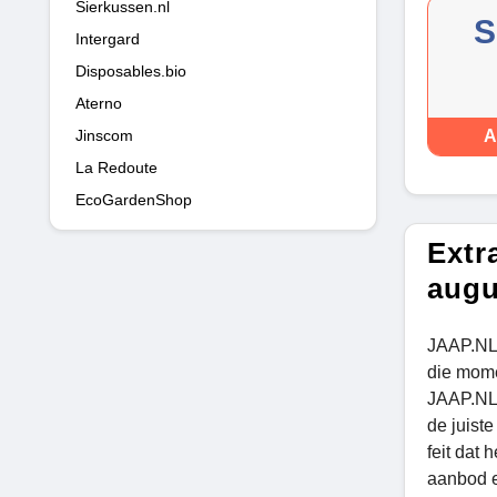
Sierkussen.nl
S
Intergard
Disposables.bio
Aterno
Jinscom
A
La Redoute
EcoGardenShop
Extr
augu
JAAP.NL 
die mome
JAAP.NL 
de juist
feit dat
aanbod e