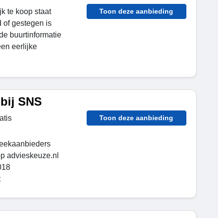
jk te koop staat
Toon deze aanbieding
d of gestegen is
ide buurtinformatie
n eerlijke
 bij SNS
atis
Toon deze aanbieding
heekaanbieders
op advieskeuze.nl
018
t