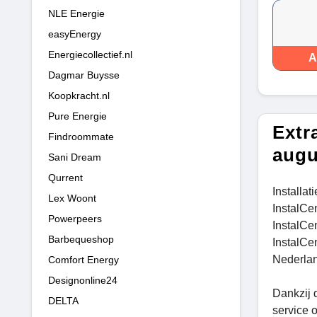
NLE Energie
easyEnergy
Energiecollectief.nl
A
Dagmar Buysse
Koopkracht.nl
Pure Energie
Extr
Findroommate
augu
Sani Dream
Qurrent
Installat
Lex Woont
InstalCen
Powerpeers
InstalCen
Barbequeshop
InstalCen
Nederland
Comfort Energy
Designonline24
Dankzij d
DELTA
service 