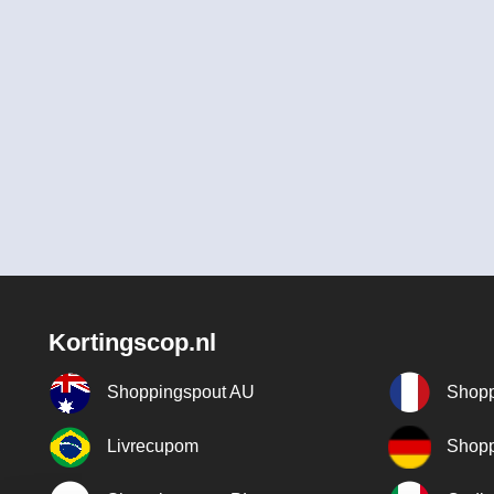
Kortingscop.nl
Shoppingspout AU
Shopp
Livrecupom
Shopp