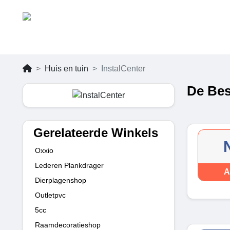
Huis en tuin
InstalCenter
De Bes
Gerelateerde Winkels
Oxxio
Lederen Plankdrager
A
Dierplagenshop
Outletpvc
5cc
Raamdecoratieshop