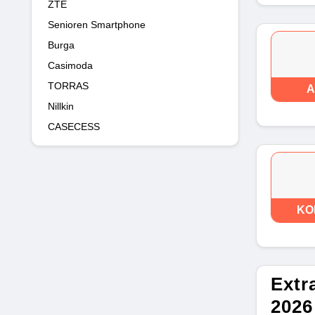
ZTE
Senioren Smartphone
Burga
Casimoda
TORRAS
A
Nillkin
CASECESS
KO
Extr
2026