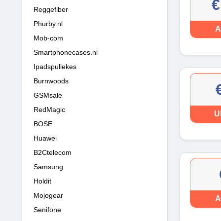
€
Reggefiber
Phurby.nl
A
Mob-com
Smartphonecases.nl
Ipadspullekes
Burnwoods
GSMsale
RedMagic
U
BOSE
Huawei
B2Ctelecom
Samsung
Holdit
Mojogear
A
Senifone