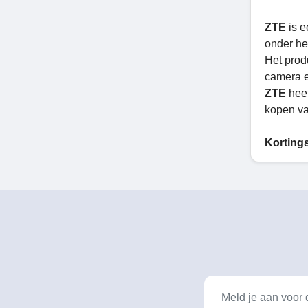
ZTE
is 
onder he
Het pro
camera ec
ZTE
heef
kopen van
Korting