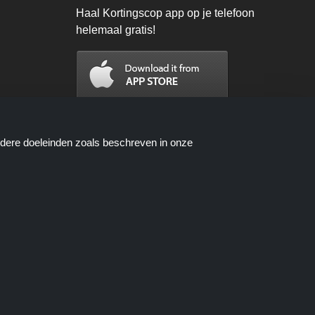
Haal Kortingscop app op je telefoon
helemaal gratis!
ndere doeleinden zoals beschreven in onze
n worden beschikbaar gesteld door
oces wanneer u een bestelling plaatst