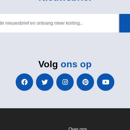
Volg
ons op
Over ons