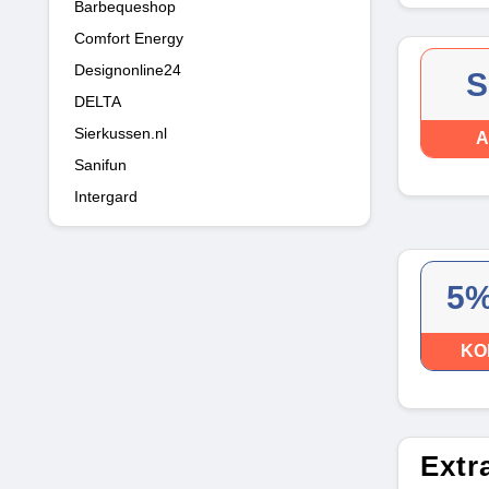
Barbequeshop
Comfort Energy
Designonline24
S
DELTA
Sierkussen.nl
A
Sanifun
Intergard
5%
KO
Extr