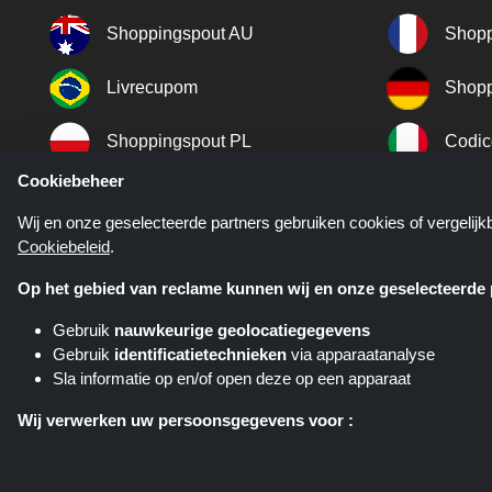
Shoppingspout AU
Shopp
Livrecupom
Shopp
Shoppingspout PL
Codic
Cookiebeheer
Shoppingspout ES
Shopp
Wij en onze geselecteerde partners gebruiken cookies of vergelij
Cookiebeleid
.
Shoppingspout SE
Shopp
Op het gebied van reclame kunnen wij en onze geselecteerde p
Gebruik
nauwkeurige geolocatiegegevens
Gebruik
identificatietechnieken
via apparaatanalyse
Sla informatie op en/of open deze op een apparaat
Kortingscop.nl is een website di
verschillende affiliate netwerken. K
Wij verwerken uw persoonsgegevens voor :
Gepersonaliseerde advertenties en content aanbieden
De effectiviteit van advertenties en content meten