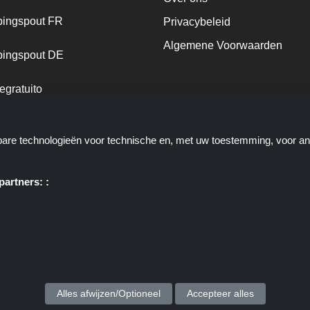
ingspout FR
Privacybeleid
Algemene Voorwaarden
ingspout DE
egratuito
ingspout NL
kbare technologieën voor technische en, met uw toestemming, voor a
ingspout DK
artners: :
e u deals, kortingen en kortingscodes biedt; deze deals of aanbiedinge
ortingscop.nl of zijn medewerkers maken geen deel uit van het bestelpr
via deze links, zij ontvangen enkel een commissie via deze links/deals.
Copyright © 2025 Kortingscop. Alle rechten voorbehouden.
Alles afwijzen/Optioneel
Accepteer alles