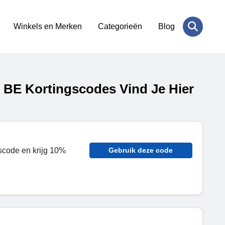
Winkels en Merken
Categorieën
Blog
 BE Kortingscodes Vind Je Hier
scode en krijg 10%
Gebruik deze code