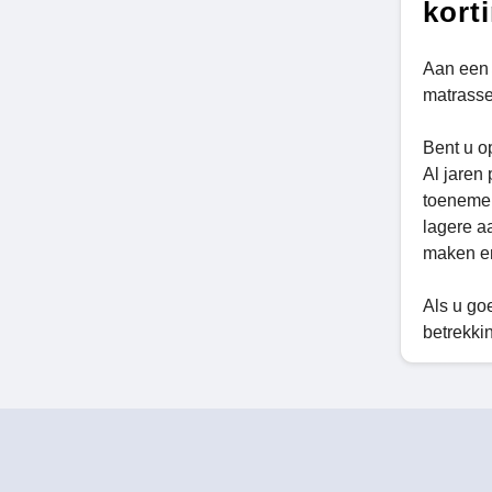
kort
Aan een 
matrasse
Bent u o
Al jaren
toenemen
lagere aa
maken en
Als u go
betrekkin