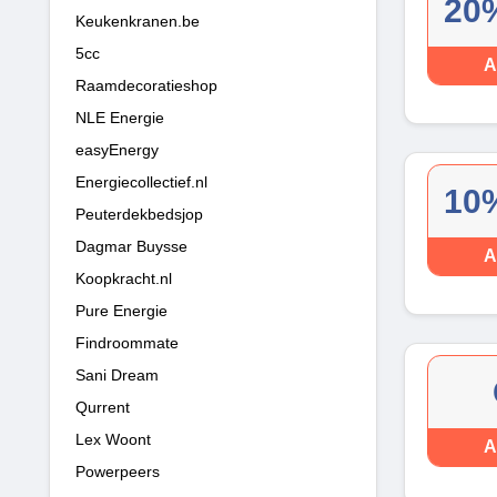
20%
Keukenkranen.be
5cc
A
Raamdecoratieshop
NLE Energie
easyEnergy
Energiecollectief.nl
10%
Peuterdekbedsjop
Dagmar Buysse
A
Koopkracht.nl
Pure Energie
Findroommate
Sani Dream
Qurrent
Lex Woont
A
Powerpeers