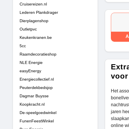
Cruisereizen.nl
Lederen Plankdrager
Dierplagenshop
Outletpvc
A
Keukenkranen.be
5cc
Raamdecoratieshop
NLE Energie
Extr
easyEnergy
voor
Energiecollectief.nl
Peuterdekbedsjop
Het asso
Dagmar Buysse
bonellve
Koopkracht.nl
nachtrus
jaren he
De-speelgoedwinkel
slaapkam
FunenFeestWinkel
online w