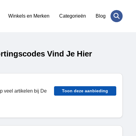
Winkels en Merken
Categorieën
Blog
tingscodes Vind Je Hier
p veel artikelen bij De
Toon deze aanbieding