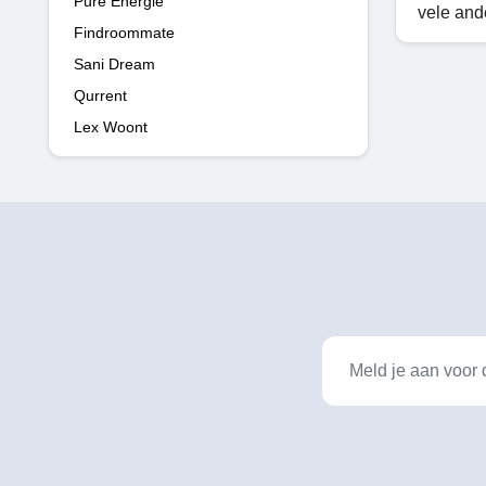
Pure Energie
vele and
Findroommate
Sani Dream
Qurrent
Lex Woont