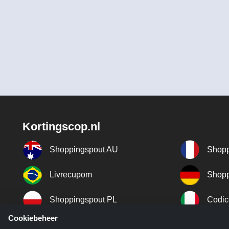
Kortingscop.nl
Shoppingspout AU
Shopp
Livrecupom
Shopp
Shoppingspout PL
Codic
Cookiebeheer
Shoppingspout ES
Shopp