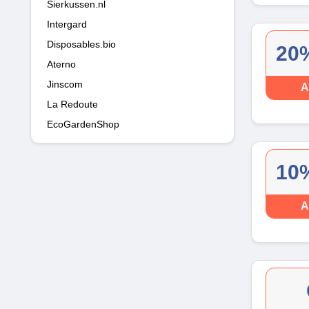
Sierkussen.nl
Intergard
Disposables.bio
20%
Aterno
Jinscom
A
La Redoute
EcoGardenShop
10%
A