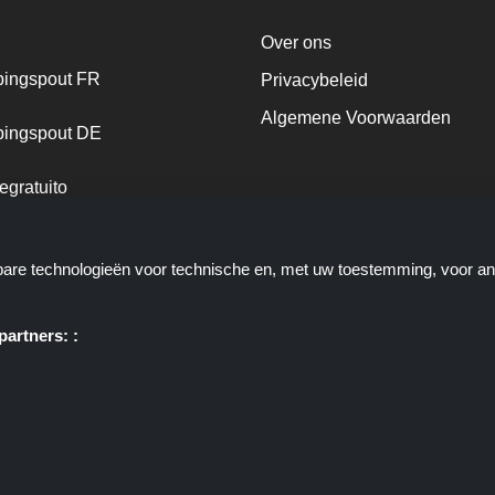
Over ons
ingspout FR
Privacybeleid
Algemene Voorwaarden
ingspout DE
egratuito
ingspout NL
kbare technologieën voor technische en, met uw toestemming, voor a
ingspout DK
artners: :
e u deals, kortingen en kortingscodes biedt; deze deals of aanbiedinge
ortingscop.nl of zijn medewerkers maken geen deel uit van het bestelpr
via deze links, zij ontvangen enkel een commissie via deze links/deals.