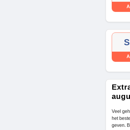
A
S
A
Extr
augu
Veel geh
het best
geven. Bu