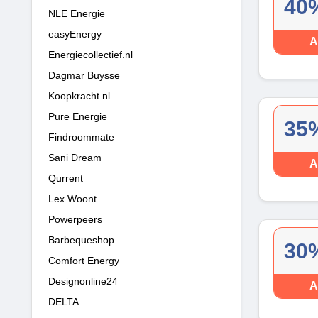
40%
NLE Energie
easyEnergy
A
Energiecollectief.nl
Dagmar Buysse
Koopkracht.nl
Pure Energie
35%
Findroommate
Sani Dream
A
Qurrent
Lex Woont
Powerpeers
Barbequeshop
30%
Comfort Energy
Designonline24
A
DELTA