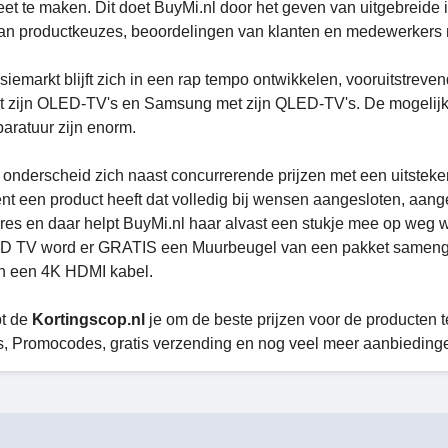
et te maken. Dit doet BuyMi.nl door het geven van uitgebreide 
n productkeuzes, beoordelingen van klanten en medewerkers me
isiemarkt blijft zich in een rap tempo ontwikkelen, vooruitstr
 zijn OLED-TV's en Samsung met zijn QLED-TV's. De mogelijkhe
aratuur zijn enorm.
 onderscheid zich naast concurrerende prijzen met een uitsteke
t een product heeft dat volledig bij wensen aangesloten, aang
res en daar helpt BuyMi.nl haar alvast een stukje mee op we
 TV word er GRATIS een Muurbeugel van een pakket samengest
en een 4K HDMI kabel.
t de
Kortingscop.nl
je om de beste prijzen voor de producten te
, Promocodes, gratis verzending en nog veel meer aanbieding