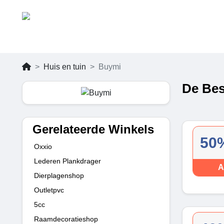
Huis en tuin
Buymi
De Bes
Gerelateerde Winkels
50%
Oxxio
Lederen Plankdrager
A
Dierplagenshop
Outletpvc
5cc
Raamdecoratieshop