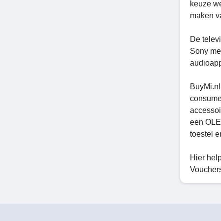
keuze we
maken va
De telev
Sony met
audioapp
BuyMi.nl
consumen
accessoi
een OLED
toestel 
Hier help
Vouchers