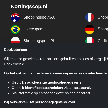
Kortingscop.nl
Shoppingspout AU
Shopp
Livrecupom
Shopp
Shoppingspout PL
Codic
Cookiebeheer
Shoppingspout ES
Shopp
Wij en onze geselecteerde partners gebruiken cookies of vergelij
Cookiebeleid
.
Shoppingspout SE
Shopp
Op het gebied van reclame kunnen wij en onze geselecteerde p
Gebruik
nauwkeurige geolocatiegegevens
Gebruik
identificatietechnieken
via apparaatanalyse
Sla informatie op en/of open deze op een apparaat
Kortingscop.nl is een website di
verschillende affiliate netwerken. K
Wij verwerken uw persoonsgegevens voor :