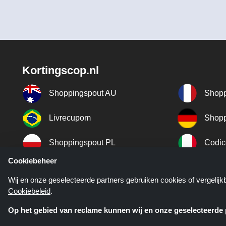
Kortingscop.nl
Shoppingspout AU
Shopp
Livrecupom
Shopp
Shoppingspout PL
Codic
Cookiebeheer
Shoppingspout ES
Shopp
Wij en onze geselecteerde partners gebruiken cookies of vergelij
Cookiebeleid
.
Shoppingspout SE
Shopp
Op het gebied van reclame kunnen wij en onze geselecteerde p