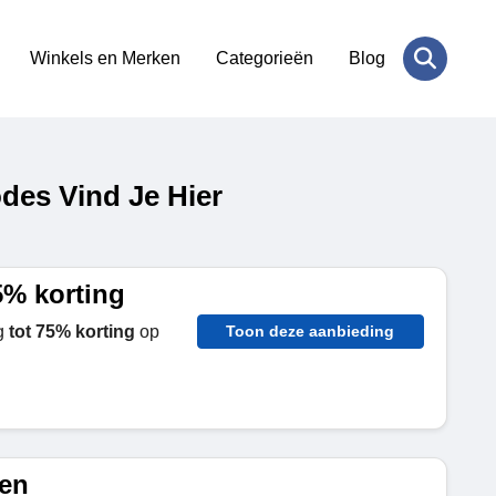
Winkels en Merken
Categorieën
Blog
des Vind Je Hier
5% korting
ng
tot 75% korting
op
Toon deze aanbieding
ten