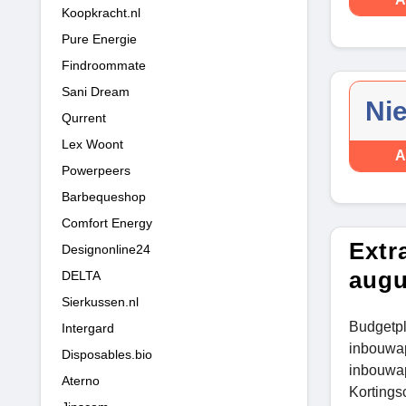
Koopkracht.nl
Pure Energie
Findroommate
Sani Dream
Ni
Qurrent
Lex Woont
A
Powerpeers
Barbequeshop
Comfort Energy
Extr
Designonline24
augu
DELTA
Sierkussen.nl
Budgetpl
Intergard
inbouwap
Disposables.bio
inbouwa
Aterno
Kortings