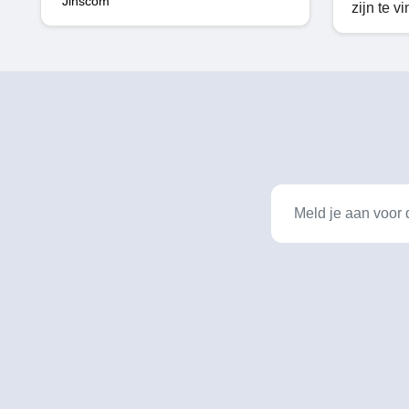
Jinscom
zijn te v