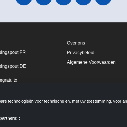
Over ons
ingspout FR
Privacybeleid
Algemene Voorwaarden
ingspout DE
egratuito
ingspout NL
kbare technologieën voor technische en, met uw toestemming, voor a
ingspout DK
artners: :