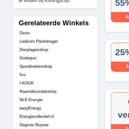
te vinden bij Kortingscop.
55%
A
Gerelateerde Winkels
Oxxio
Lederen Plankdrager
Dierplagenshop
25%
Outletpvc
Spoelbakkenshop
A
5cc
I-KOOK
Raamdecoratieshop
NLE Energie
easyEnergy
ve
Energiecollectief.nl
Dagmar Buysse
A