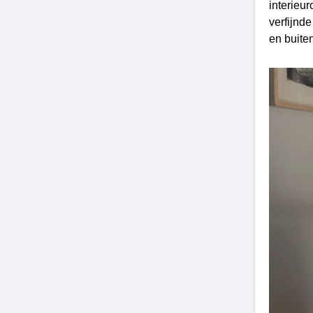
interieu
verfijnd
en buite