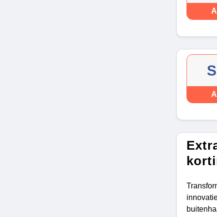
A
S
A
Extr
kort
Transfo
innovati
buitenh