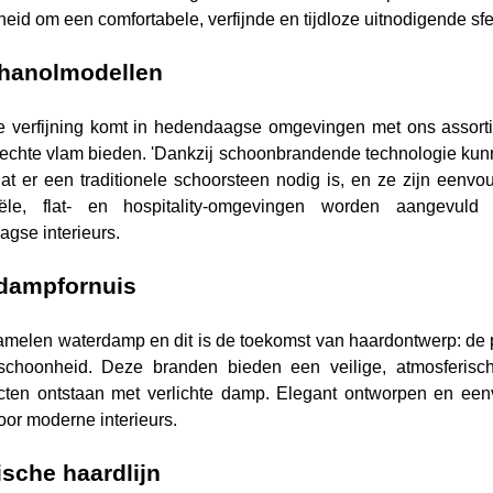
heid om een comfortabele, verfijnde en tijdloze uitnodigende sfe
thanolmodellen
e verfijning komt in hedendaagse omgevingen met ons assorti
echte vlam bieden. 'Dankzij schoonbrandende technologie k
at er een traditionele schoorsteen nodig is, en ze zijn eenvou
tiële, flat- en hospitality-omgevingen worden aangevul
gse interieurs.
dampfornuis
melen waterdamp en dit is de toekomst van haardontwerp: de 
schoonheid. Deze branden bieden een veilige, atmosferische
cten ontstaan met verlichte damp. Elegant ontworpen en eenvo
voor moderne interieurs.
ische haardlijn