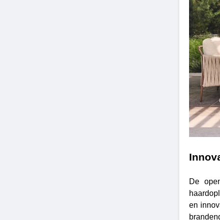
Innov
De open
haardopl
en innov
brandend