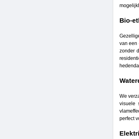
mogelijk
Bio-e
Gezellig
van een 
zonder d
residen
hedendaa
Water
We verza
visuele 
vlameffe
perfect 
Elektr