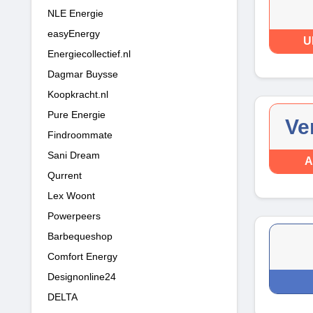
NLE Energie
easyEnergy
U
Energiecollectief.nl
Dagmar Buysse
Koopkracht.nl
Pure Energie
Ve
Findroommate
Sani Dream
A
Qurrent
Lex Woont
Powerpeers
Barbequeshop
Comfort Energy
Designonline24
DELTA