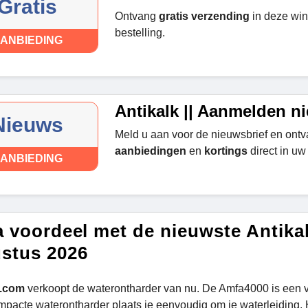
Gratis
Ontvang
gratis verzending
in deze win
bestelling.
ANBIEDING
Antikalk || Aanmelden n
Nieuws
Meld u aan voor de nieuwsbrief en ont
aanbiedingen
en
kortings
direct in uw
ANBIEDING
a voordeel met de nieuwste Antika
stus 2026
k.com
verkoopt de waterontharder van nu. De Amfa4000 is een v
pacte waterontharder plaats je eenvoudig om je waterleiding.