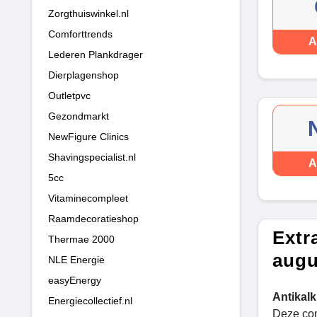
Zorgthuiswinkel.nl
Comforttrends
A
Lederen Plankdrager
Dierplagenshop
Outletpvc
Gezondmarkt
NewFigure Clinics
Shavingspecialist.nl
A
5cc
Vitaminecompleet
Raamdecoratieshop
Extr
Thermae 2000
augu
NLE Energie
easyEnergy
Antikal
Energiecollectief.nl
Deze com