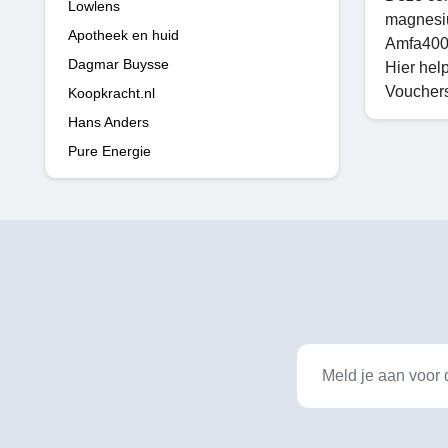
Lowlens
magnesiu
Apotheek en huid
Amfa4000
Dagmar Buysse
Hier hel
Vouchers
Koopkracht.nl
Hans Anders
Pure Energie