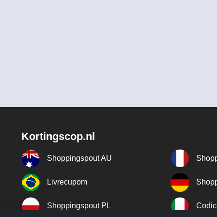
Kortingscop.nl
Shoppingspout AU
Shopp
Livrecupom
Shopp
Shoppingspout PL
Codic