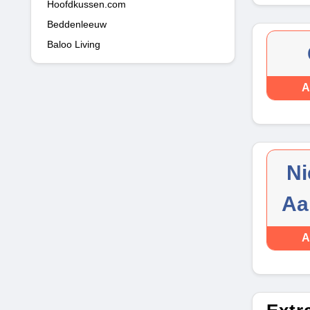
Hoofdkussen.com
Beddenleeuw
Baloo Living
A
Ni
Aa
A