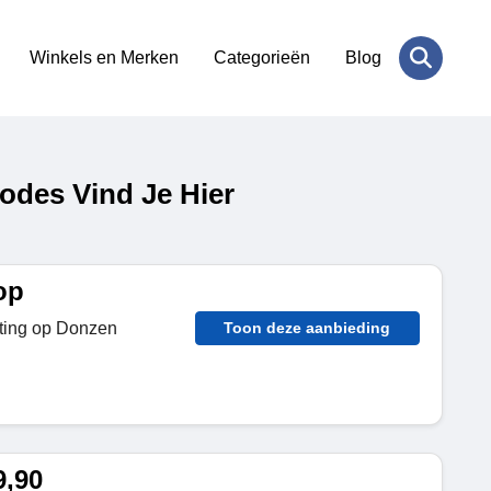
Winkels en Merken
Categorieën
Blog
odes Vind Je Hier
op
ting op Donzen
Toon deze aanbieding
9,90