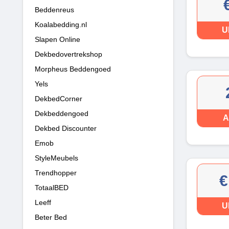
Beddenreus
Koalabedding.nl
U
Slapen Online
Dekbedovertrekshop
Morpheus Beddengoed
Yels
DekbedCorner
Dekbeddengoed
A
Dekbed Discounter
Emob
StyleMeubels
Trendhopper
€
TotaalBED
Leeff
U
Beter Bed