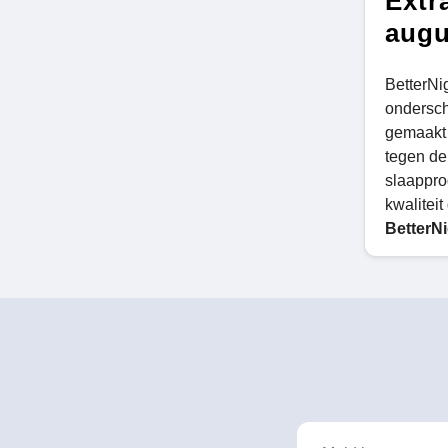
Extr
augu
BetterNi
ondersch
gemaakt 
tegen de
slaappro
kwalitei
BetterNi