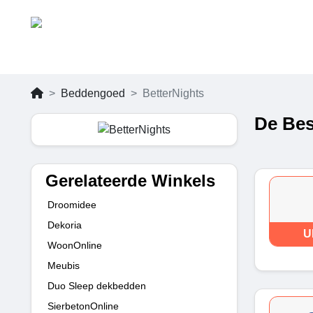
Beddengoed
BetterNights
De Bes
Gerelateerde Winkels
Droomidee
Dekoria
U
WoonOnline
Meubis
Duo Sleep dekbedden
SierbetonOnline