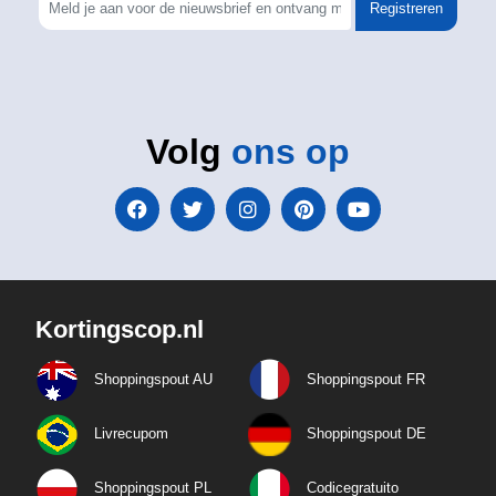
Registreren
Volg
ons op
Kortingscop.nl
Shoppingspout AU
Shoppingspout FR
Livrecupom
Shoppingspout DE
Shoppingspout PL
Codicegratuito