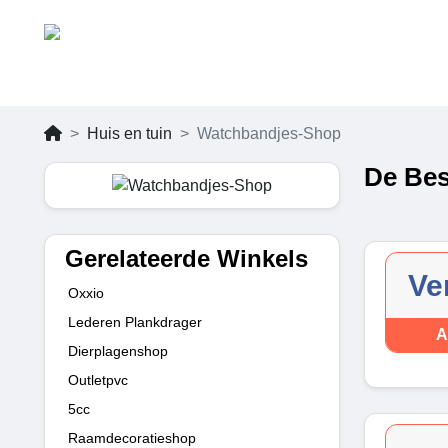
Huis en tuin
Watchbandjes-Shop
De Bes
Gerelateerde Winkels
Ve
Oxxio
Lederen Plankdrager
A
Dierplagenshop
Outletpvc
5cc
Raamdecoratieshop