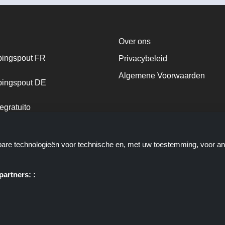
Over ons
ingspout FR
Privacybeleid
Algemene Voorwaarden
ingspout DE
egratuito
ingspout NL
kbare technologieën voor technische en, met uw toestemming, voor a
ingspout DK
artners: :
e u deals, kortingen en kortingscodes biedt; deze deals of aanbiedinge