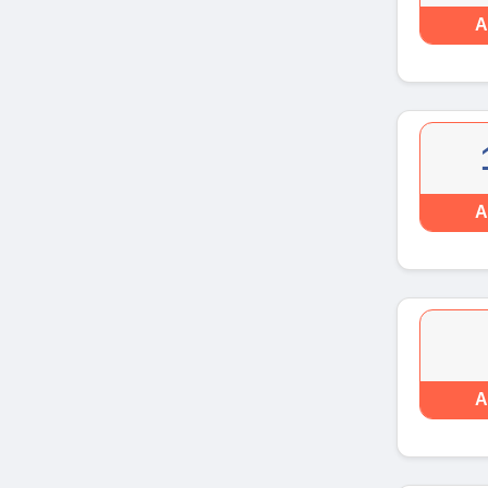
A
A
A