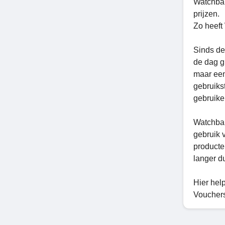
Watchban
prijzen.
Zo heeft
Sinds de
de dag g
maar een
gebruiks
gebruike
Watchban
gebruik 
producte
langer d
Hier hel
Vouchers