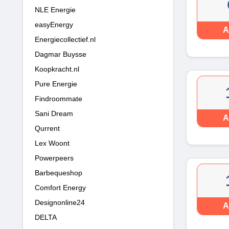
NLE Energie
easyEnergy
A
Energiecollectief.nl
Dagmar Buysse
Koopkracht.nl
Pure Energie
Findroommate
Sani Dream
A
Qurrent
Lex Woont
Powerpeers
Barbequeshop
Comfort Energy
Designonline24
A
DELTA