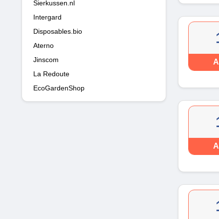
Sierkussen.nl
Intergard
Disposables.bio
Aterno
Jinscom
A
La Redoute
EcoGardenShop
A