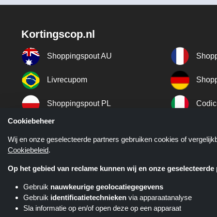
Kortingscop.nl
Shoppingspout AU
Shopp
Livrecupom
Shopp
Shoppingspout PL
Codic
Cookiebeheer
Shoppingspout ES
Shopp
Wij en onze geselecteerde partners gebruiken cookies of vergelij
Cookiebeleid
.
Shoppingspout SE
Shopp
Op het gebied van reclame kunnen wij en onze geselecteerde p
Gebruik
nauwkeurige geolocatiegegevens
Gebruik
identificatietechnieken
via apparaatanalyse
Sla informatie op en/of open deze op een apparaat
Kortingscop.nl is een website di