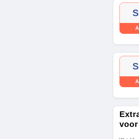
S
A
S
A
Extr
voor