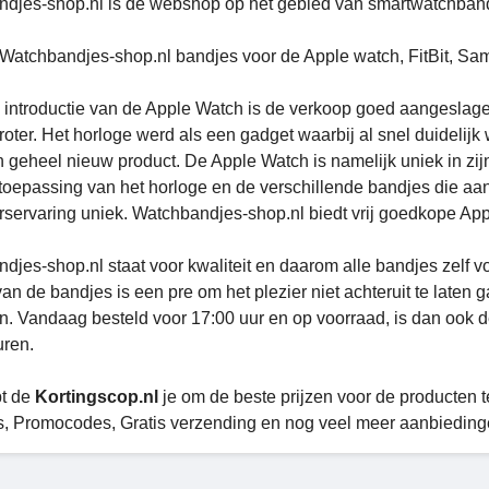
djes-shop.nl is dé webshop op het gebied van smartwatchbandj
 Watchbandjes-shop.nl bandjes voor de Apple watch, FitBit, S
 introductie van de Apple Watch is de verkoop goed aangeslagen
roter. Het horloge werd als een gadget waarbij al snel duidelijk
 geheel nieuw product. De Apple Watch is namelijk uniek in zij
toepassing van het horloge en de verschillende bandjes die aan
rservaring uniek. Watchbandjes-shop.nl biedt vrij goedkope A
djes-shop.nl staat voor kwaliteit en daarom alle bandjes zelf 
van de bandjes is een pre om het plezier niet achteruit te late
n. Vandaag besteld voor 17:00 uur en op voorraad, is dan ook de
uren.
pt de
Kortingscop.nl
je om de beste prijzen voor de producten te
, Promocodes, Gratis verzending en nog veel meer aanbiedinge