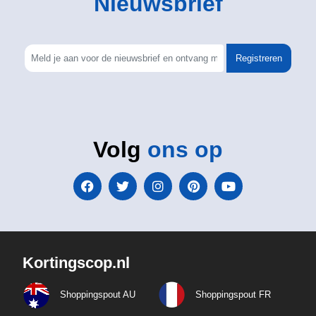
Nieuwsbrief
Registreren
Volg
ons op
Kortingscop.nl
Shoppingspout AU
Shoppingspout FR