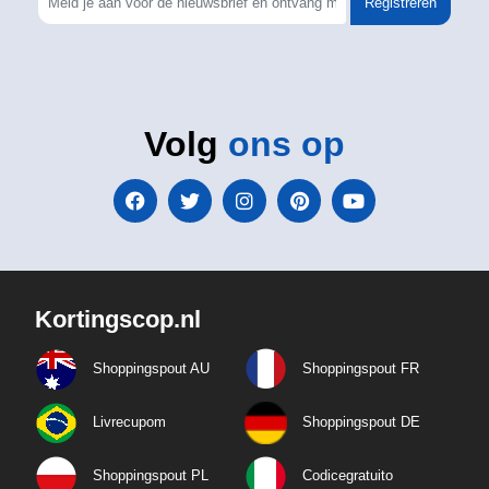
Registreren
Volg
ons op
Kortingscop.nl
Shoppingspout AU
Shoppingspout FR
Livrecupom
Shoppingspout DE
Shoppingspout PL
Codicegratuito