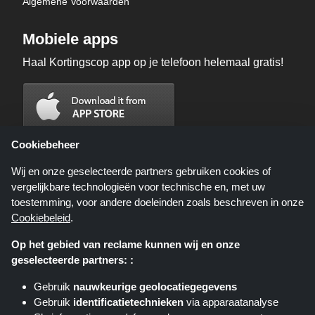
Algemene Voorwaarden
Mobiele apps
Haal Kortingscop app op je telefoon helemaal gratis!
Cookiebeheer
Wij en onze geselecteerde partners gebruiken cookies of
vergelijkbare technologieën voor technische en, met uw
toestemming, voor andere doeleinden zoals beschreven in onze
Cookiebeleid
.
Op het gebied van reclame kunnen wij en onze
geselecteerde partners: :
Kortingscop.nl is een website die u deals, kortingen en kortingscodes biedt;
deze deals of aanbiedingen worden beschikbaar gesteld door verschillende
Gebruik
nauwkeurige geolocatiegegevens
affiliate netwerken. Kortingscop.nl of zijn medewerkers maken geen deel uit
Gebruik
identificatietechnieken
via apparaatanalyse
van het bestelproces wanneer u een bestelling plaatst via deze links, zij
ontvangen enkel een commissie via deze links/deals.