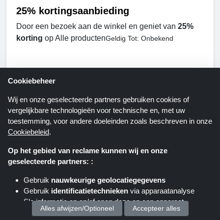
25% kortingsaanbieding
Door een bezoek aan de winkel en geniet van
25%
korting
op Alle producten
Geldig Tot: Onbekend
Toon deze aanbieding
Cookiebeheer
Wij en onze geselecteerde partners gebruiken cookies of
vergelijkbare technologieën voor technische en, met uw
toestemming, voor andere doeleinden zoals beschreven in onze
Cookiebeleid
.
Op het gebied van reclame kunnen wij en onze
geselecteerde partners: :
Gebruik
nauwkeurige geolocatiegegevens
Gebruik
identificatietechnieken
via apparaatanalyse
10% kortingsaanbieding
Sla informatie op en/of open deze op een apparaat
Alles afwijzen/Optioneel
Accepteer alles
Bestel hier en pak
10% korting
op Honeycomb
Geldig