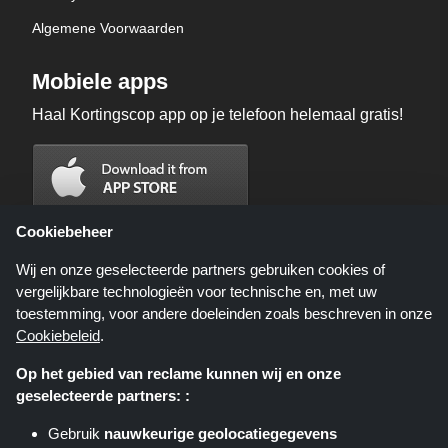
Algemene Voorwaarden
Mobiele apps
Haal Kortingscop app op je telefoon helemaal gratis!
Cookiebeheer
Wij en onze geselecteerde partners gebruiken cookies of
vergelijkbare technologieën voor technische en, met uw
toestemming, voor andere doeleinden zoals beschreven in onze
Cookiebeleid
.
Op het gebied van reclame kunnen wij en onze
geselecteerde partners: :
Kortingscop.nl is een website die u deals, kortingen en kortingscodes biedt;
deze deals of aanbiedingen worden beschikbaar gesteld door verschillende
Gebruik
nauwkeurige geolocatiegegevens
affiliate netwerken. Kortingscop.nl of zijn medewerkers maken geen deel uit