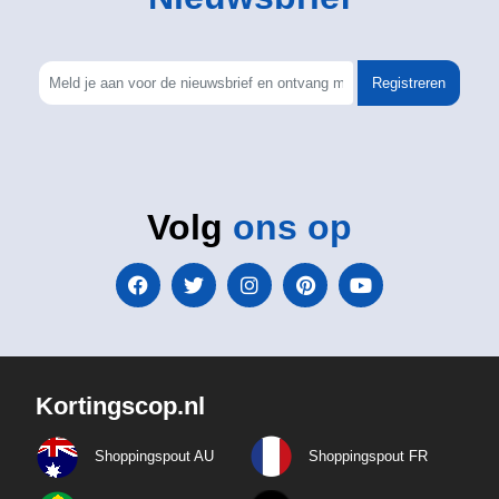
Registreren
Volg
ons op
Kortingscop.nl
Shoppingspout AU
Shoppingspout FR