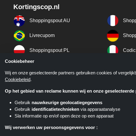
Kortingscop.nl
Shoppingspout AU
Shopp
Livrecupom
Shopp
Shoppingspout PL
Codic
Cookiebeheer
Shoppingspout ES
Shopp
Wij en onze geselecteerde partners gebruiken cookies of vergelij
Cookiebeleid
.
Shoppingspout SE
Shopp
Op het gebied van reclame kunnen wij en onze geselecteerde p
Gebruik
nauwkeurige geolocatiegegevens
Gebruik
identificatietechnieken
via apparaatanalyse
Sla informatie op en/of open deze op een apparaat
Kortingscop.nl is een website di
verschillende affiliate netwerken. K
Wij verwerken uw persoonsgegevens voor :