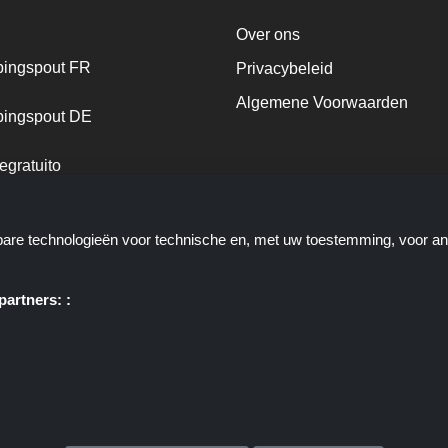
Over ons
ingspout FR
Privacybeleid
Algemene Voorwaarden
ingspout DE
egratuito
ingspout NL
kbare technologieën voor technische en, met uw toestemming, voor a
ingspout DK
artners: :
e u deals, kortingen en kortingscodes biedt; deze deals of aanbiedinge
ortingscop.nl of zijn medewerkers maken geen deel uit van het bestelpr
via deze links, zij ontvangen enkel een commissie via deze links/deals.