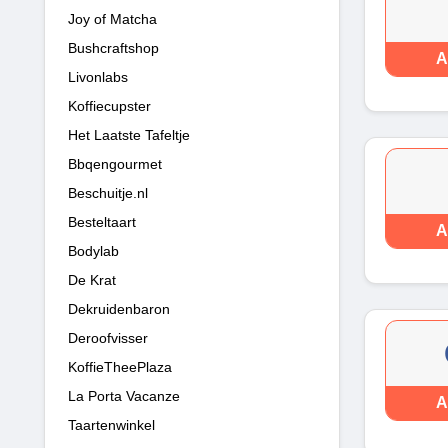
Joy of Matcha
Bushcraftshop
A
Livonlabs
Koffiecupster
Het Laatste Tafeltje
Bbqengourmet
Beschuitje.nl
Besteltaart
A
Bodylab
De Krat
Dekruidenbaron
Deroofvisser
KoffieTheePlaza
La Porta Vacanze
A
Taartenwinkel