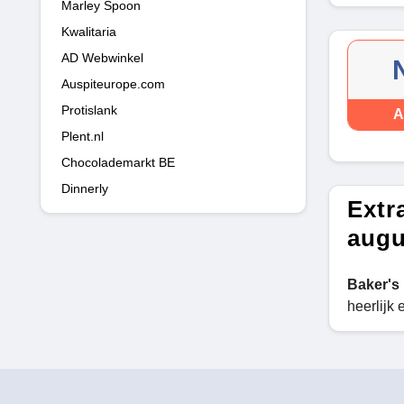
Marley Spoon
Kwalitaria
AD Webwinkel
Auspiteurope.com
Protislank
A
Plent.nl
Chocolademarkt BE
Dinnerly
Extr
augu
Baker's
heerlijk