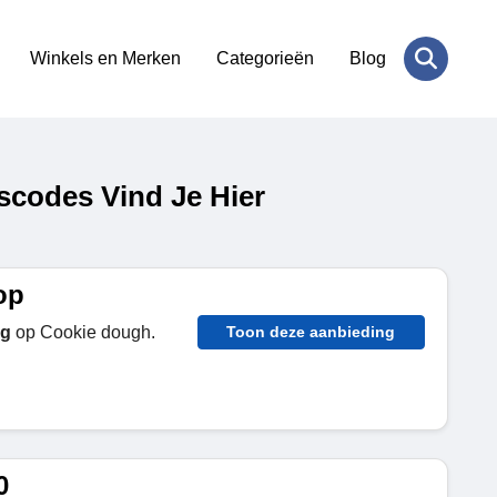
Winkels en Merken
Categorieën
Blog
codes Vind Je Hier
op
ng
op Cookie dough.
Toon deze aanbieding
0