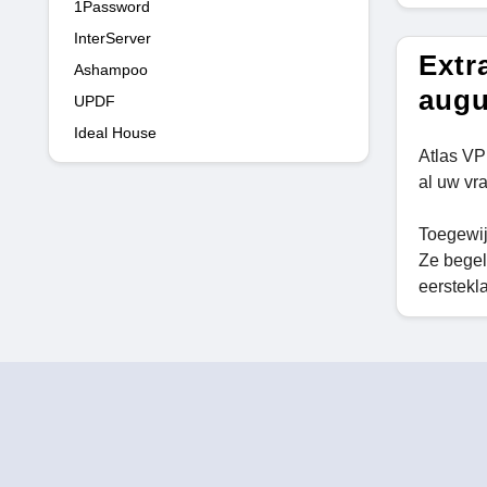
1Password
InterServer
Extr
Ashampoo
augu
UPDF
Ideal House
Atlas VP
al uw vr
Toegewi
Ze begel
eerstekl