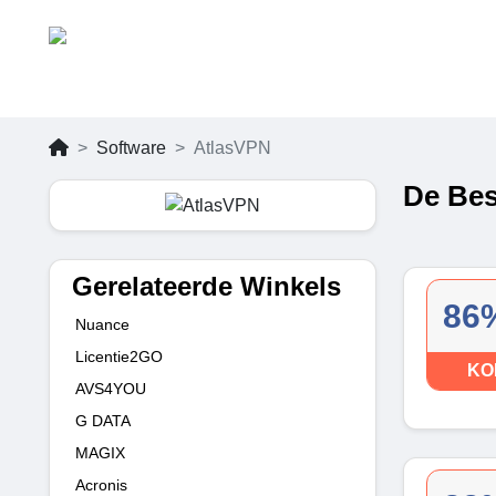
Software
AtlasVPN
De Bes
Gerelateerde Winkels
86%
Nuance
Licentie2GO
KO
AVS4YOU
G DATA
MAGIX
Acronis