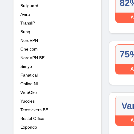
82%
Bullguard
Avira
A
TransIP
Bunq
NordVPN
One.com
75%
NordVPN BE
Simyo
A
Fanatical
Online NL
WebOke
Yuccies
Va
Tenstickers BE
Bestel Office
A
Expondo