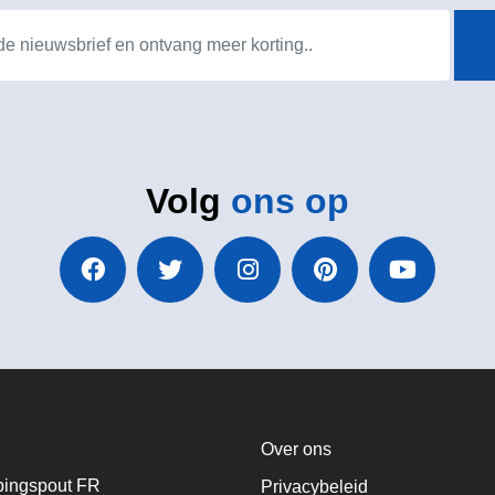
Volg
ons op
Over ons
ingspout FR
Privacybeleid