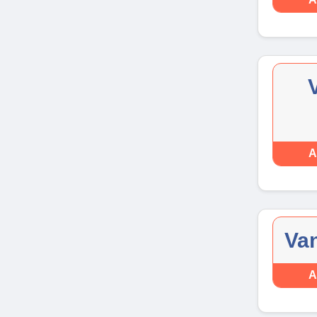
A
Van
A