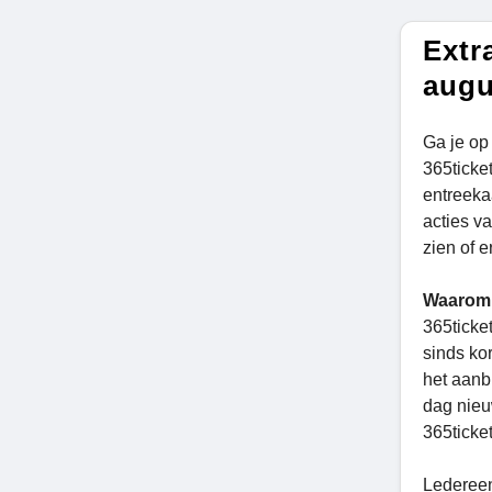
Extr
augu
Ga je op
365ticket
entreeka
acties v
zien of e
Waarom 
365ticke
sinds kor
het aanb
dag nieu
365ticke
Ledereen