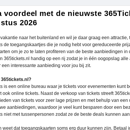
a voordeel met de nieuwste 365Tic
stus 2026
 vakantie naar het buitenland en wil je daar graag een attract
s de toegangskaartjes die je nodig hebt voor gereduceerde prijze
arten om je zo te laten profiteren van de beste aanbiedingen in 
an 365tickets.nl handig op een rij zodat je in één oogopslag all
r een interessante aanbieding voor jou bij zit.
365tickets.nl?
ts is een online bureau waar je tickets voor evenementen kunt be
t ook online tickets. Naast de verkoop van tickets streeft 365ti
ieden van tickets voor zeer lage prijzen en met behulp van een u
we aanbiedingen, waardoor je veel kunt besparen door een be
ts niet met tussenpersonen zodat ze de beste deals kunnen aa
 weet dat toegangskaarten soms erg duur kunnen zijn. Betaal in