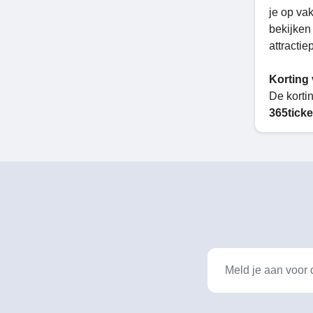
je op va
bekijken
attractie
Korting 
De korti
365ticke