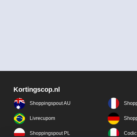
Kortingscop.nl
Shoppingspout AU
Shopp
Livrecupom
Shopp
Shoppingspout PL
Codic