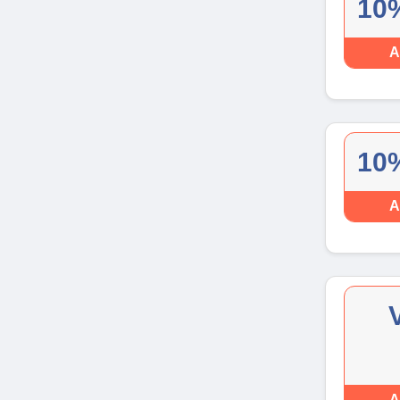
10%
A
10%
A
A