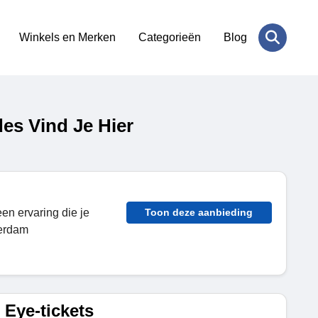
Winkels en Merken
Categorieën
Blog
es Vind Je Hier
en ervaring die je
Toon deze aanbieding
terdam
Eye-tickets